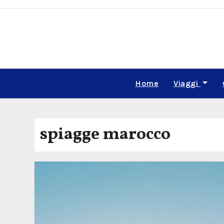
Skip
to
content
Home
Viaggi
spiagge marocco