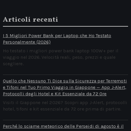
Articoli recenti
I 5 Migliori Power Bank per Laptop che Ho Testato
Personalmente (2026)
Ho testato i migliori power bank laptop 100W+ per il
viaggio nel 2026. Velocità reali, peso, prezzi e quale
scegliere.
Quello che Nessuno Ti Dice sulla Sicurezza per Terremoti
e Tifoni nel Tuo Primo Viaggio in Giappone — App J‑Alert,
Protocolli degli Hotel e Kit Essenziale da 72 Ore
Visiti il Giappone nel 2026? Scopri app J‑Alert, protocolli
hotel, tifoni e kit essenziale da 72 ore prima di partire.
Perché lo sciame meteorico delle Perseidi di agosto è il