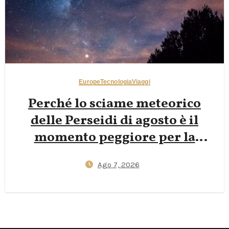
Europe
Tecnologia
Viaggi
Perché lo sciame meteorico
delle Perseidi di agosto è il
momento peggiore per la
fotografia notturna nelle
Ago 7, 2026
Dolomiti — E perché le lune
nuove di fine settembre
regalano scatti della Via Lattea
più nitidi