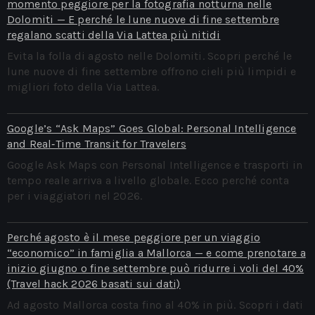
momento peggiore per la fotografia notturna nelle
Dolomiti — E perché le lune nuove di fine settembre
regalano scatti della Via Lattea più nitidi
Evita la folla di agosto nelle Dolomiti. Scopri perché le
lune nuove di fine settembre offrono cieli più limpidi e
migliori foto della Via Lattea.
Google’s “Ask Maps” Goes Global: Personal Intelligence
and Real‑Time Transit for Travelers
Google Ask Maps con Personal Intelligence e trasporti in
tempo reale arriva a livello globale. Ecco perché conta
per i viaggiatori nel 2026.
Perché agosto è il mese peggiore per un viaggio
“economico” in famiglia a Mallorca — e come prenotare a
inizio giugno o fine settembre può ridurre i voli del 40%
(Travel hack 2026 basati sui dati)
Ad agosto Mallorca costa fino al 40% in più. Scopri i dati