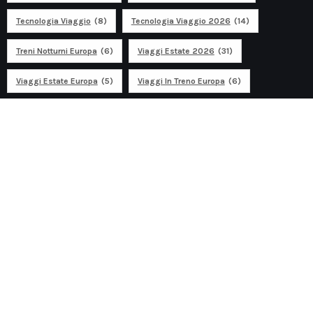
Tecnologia Viaggio
(8)
Tecnologia Viaggio 2026
(14)
Treni Notturni Europa
(6)
Viaggi Estate 2026
(31)
Viaggi Estate Europa
(5)
Viaggi In Treno Europa
(6)
Ad
Discover travel
Discover traveling in Europe and around the world. Blog