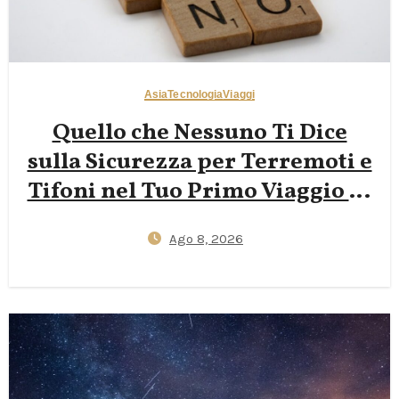
Asia
Tecnologia
Viaggi
Quello che Nessuno Ti Dice
sulla Sicurezza per Terremoti e
Tifoni nel Tuo Primo Viaggio in
Giappone — App J‑Alert,
Ago 8, 2026
Protocolli degli Hotel e Kit
Essenziale da 72 Ore