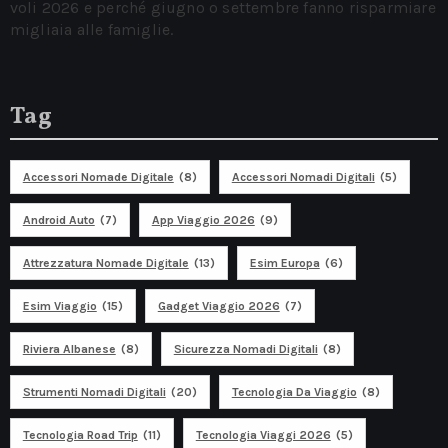
voli 2026 e perché giugno o settembre fanno risparmiare
migliaia alle famiglie.
Tag
Accessori Nomade Digitale
(8)
Accessori Nomadi Digitali
(5)
Android Auto
(7)
App Viaggio 2026
(9)
Attrezzatura Nomade Digitale
(13)
Esim Europa
(6)
Esim Viaggio
(15)
Gadget Viaggio 2026
(7)
Riviera Albanese
(8)
Sicurezza Nomadi Digitali
(8)
Strumenti Nomadi Digitali
(20)
Tecnologia Da Viaggio
(8)
Tecnologia Road Trip
(11)
Tecnologia Viaggi 2026
(5)