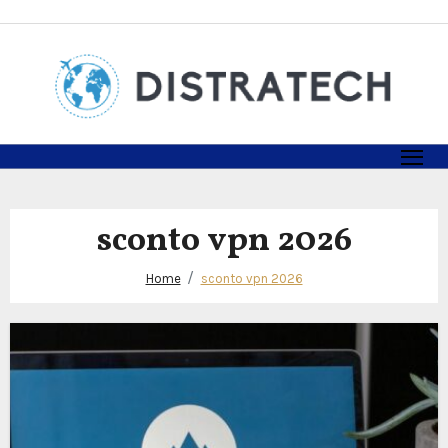
Skip
to
content
sconto vpn 2026
Home
sconto vpn 2026