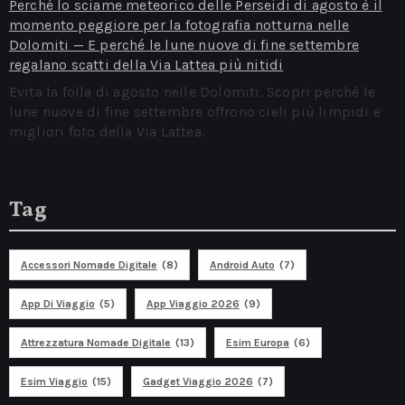
Perché lo sciame meteorico delle Perseidi di agosto è il
momento peggiore per la fotografia notturna nelle
Dolomiti — E perché le lune nuove di fine settembre
regalano scatti della Via Lattea più nitidi
Evita la folla di agosto nelle Dolomiti. Scopri perché le
lune nuove di fine settembre offrono cieli più limpidi e
migliori foto della Via Lattea.
Tag
Accessori Nomade Digitale
(8)
Android Auto
(7)
App Di Viaggio
(5)
App Viaggio 2026
(9)
Attrezzatura Nomade Digitale
(13)
Esim Europa
(6)
Esim Viaggio
(15)
Gadget Viaggio 2026
(7)