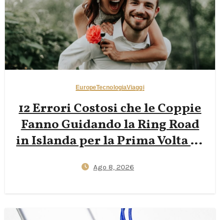
Europe
Tecnologia
Viaggi
12 Errori Costosi che le Coppie
Fanno Guidando la Ring Road
in Islanda per la Prima Volta —
Lacune nell’Assicurazione
Ago 8, 2026
contro il Vento, Stress dei Ponti
a Una Corsia e Sorprese sui
Prezzi dei Camper 2026