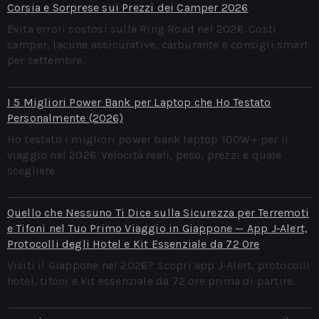
Corsia e Sorprese sui Prezzi dei Camper 2026
Evita errori costosi sulla Ring Road nel 2026. Costi
camper, lacune assicurative, carburante e consigli smart
per settembre.
I 5 Migliori Power Bank per Laptop che Ho Testato
Personalmente (2026)
Ho testato i migliori power bank laptop 100W+ per il
viaggio nel 2026. Velocità reali, peso, prezzi e quale
scegliere.
Quello che Nessuno Ti Dice sulla Sicurezza per Terremoti
e Tifoni nel Tuo Primo Viaggio in Giappone — App J‑Alert,
Protocolli degli Hotel e Kit Essenziale da 72 Ore
Visiti il Giappone nel 2026? Scopri app J‑Alert, protocolli
hotel, tifoni e kit essenziale da 72 ore prima di partire.