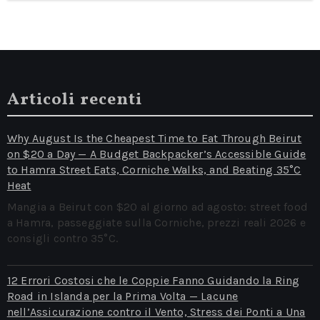
Articoli recenti
Why August Is the Cheapest Time to Eat Through Beirut
on $20 a Day — A Budget Backpacker’s Accessible Guide
to Hamra Street Eats, Corniche Walks, and Beating 35°C
Heat
Mangia a Beirut con $20 al giorno ad agosto: street food
a Hamra, passeggiate sulla Corniche, prezzi reali 2026 e
consigli contro 35°C.
12 Errori Costosi che le Coppie Fanno Guidando la Ring
Road in Islanda per la Prima Volta — Lacune
nell’Assicurazione contro il Vento, Stress dei Ponti a Una