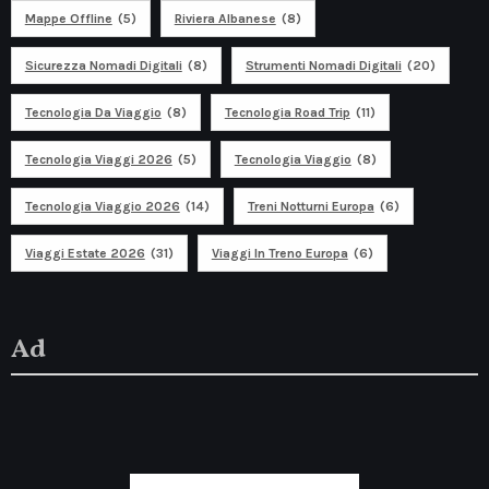
Mappe Offline
(5)
Riviera Albanese
(8)
Sicurezza Nomadi Digitali
(8)
Strumenti Nomadi Digitali
(20)
Tecnologia Da Viaggio
(8)
Tecnologia Road Trip
(11)
Tecnologia Viaggi 2026
(5)
Tecnologia Viaggio
(8)
Tecnologia Viaggio 2026
(14)
Treni Notturni Europa
(6)
Viaggi Estate 2026
(31)
Viaggi In Treno Europa
(6)
Ad