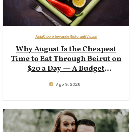
Asia
Cibo e bevande
Ristoranti
Viaggi
Why August Is the Cheapest
Time to Eat Through Beirut on
$20 a Day — A Budget
Backpacker’s Accessible Guide
Ago 9, 2026
to Hamra Street Eats, Corniche
Walks, and Beating 35°C Heat