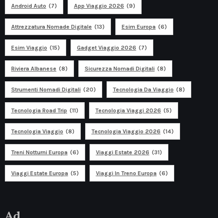
Android Auto
(7)
App Viaggio 2026
(9)
Attrezzatura Nomade Digitale
(13)
Esim Europa
(6)
Esim Viaggio
(15)
Gadget Viaggio 2026
(7)
Riviera Albanese
(8)
Sicurezza Nomadi Digitali
(8)
Strumenti Nomadi Digitali
(20)
Tecnologia Da Viaggio
(8)
Tecnologia Road Trip
(11)
Tecnologia Viaggi 2026
(5)
Tecnologia Viaggio
(8)
Tecnologia Viaggio 2026
(14)
Treni Notturni Europa
(6)
Viaggi Estate 2026
(31)
Viaggi Estate Europa
(5)
Viaggi In Treno Europa
(6)
Ad