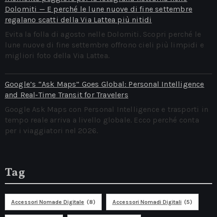
Dolomiti — E perché le lune nuove di fine settembre
regalano scatti della Via Lattea più nitidi
Evita la folla di agosto nelle Dolomiti. Scopri perché le
lune nuove di fine settembre offrono cieli più limpidi e
migliori foto della Via Lattea.
Google’s “Ask Maps” Goes Global: Personal Intelligence
and Real‑Time Transit for Travelers
Google Ask Maps con Personal Intelligence e trasporti in
tempo reale arriva a livello globale. Ecco perché conta
per i viaggiatori nel 2026.
Tag
Accessori Nomade Digitale
(8)
Accessori Nomadi Digitali
(5)