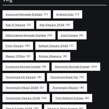
Accessori Nomade Digitale
(7)
Android Auto
(7)
App Di Viaggio
(5)
App Viaggio 2026
(9)
Attrezzatura Nomade Digitale
(13)
Esim Europa
(6)
Esim Viaggio
(15)
Gadget Viaggio 2026
(7)
Mappe Offline
(5)
Riviera Albanese
(8)
Sicurezza Nomadi Digitali
(8)
Strumenti Nomadi Digitali
(20)
Tecnologia Da Viaggio
(8)
Tecnologia Road Trip
(11)
Tecnologia Viaggi 2026
(5)
Tecnologia Viaggio
(8)
Tecnologia Viaggio 2026
(14)
Treni Notturni Europa
(6)
Viaggi Estate 2026
(31)
Viaggi In Treno Europa
(6)