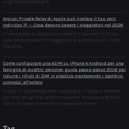
migliaia alle famiglie.
Avviso: Private Relay di Apple può rivelare il tuo vero
indirizzo IP — Cosa devono sapere i viaggiatori nel 2026
Private Relay di Apple può rivelare il tuo vero IP. Ecco
cosa devono sapere i viaggiatori e quando usare invece
una VPN.
Come configurare una eSIM su iPhone e Android per una
famiglia di quattro persone: guida passo‑passo 2026 per
ridurre i rifiuti di SIM in plastica mantenendo i bambini
connessi all’estero
Scopri come configurare una eSIM su iPhone e Android
per una famiglia di quattro persone. Risparmia $300+,
riduci la plastica e resta connesso all’estero.
Tag