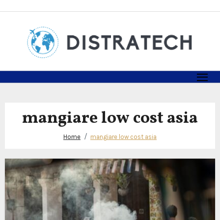
Skip
to
content
mangiare low cost asia
Home
mangiare low cost asia