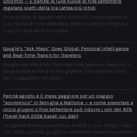
Dolomiti — E perché le lune nuove di fine settembre
regalano scatti della Via Lattea più nitidi
Evita la folla di agosto nelle Dolomiti. Scopri perché le
lune nuove di fine settembre offrono cieli più limpidi e
migliori foto della Via Lattea.
Google’s “Ask Maps” Goes Global: Personal Intelligence
and Real‑Time Transit for Travelers
Google Ask Maps con Personal Intelligence e trasporti in
tempo reale arriva a livello globale. Ecco perché conta
per i viaggiatori nel 2026.
Perché agosto è il mese peggiore per un viaggio
“economico” in famiglia a Mallorca — e come prenotare a
inizio giugno o fine settembre può ridurre i voli del 40%
(Travel hack 2026 basati sui dati)
Ad agosto Mallorca costa fino al 40% in più. Scopri i dati
voli 2026 e perché giugno o settembre fanno risparmiare