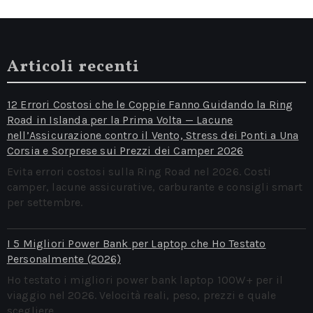
Articoli recenti
12 Errori Costosi che le Coppie Fanno Guidando la Ring
Road in Islanda per la Prima Volta — Lacune
nell’Assicurazione contro il Vento, Stress dei Ponti a Una
Corsia e Sorprese sui Prezzi dei Camper 2026
Evita errori costosi sulla Ring Road nel 2026. Costi
camper, lacune assicurative, carburante e consigli smart
per settembre.
I 5 Migliori Power Bank per Laptop che Ho Testato
Personalmente (2026)
Ho testato i migliori power bank laptop 100W+ per il
viaggio nel 2026. Velocità reali, peso, prezzi e quale
scegliere.