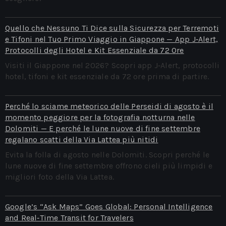
Quello che Nessuno Ti Dice sulla Sicurezza per Terremoti
e Tifoni nel Tuo Primo Viaggio in Giappone — App J‑Alert,
Protocolli degli Hotel e Kit Essenziale da 72 Ore
Visiti il Giappone nel 2026? Scopri app J‑Alert, protocolli
hotel, tifoni e kit essenziale da 72 ore prima di partire.
Perché lo sciame meteorico delle Perseidi di agosto è il
momento peggiore per la fotografia notturna nelle
Dolomiti — E perché le lune nuove di fine settembre
regalano scatti della Via Lattea più nitidi
Evita la folla di agosto nelle Dolomiti. Scopri perché le
lune nuove di fine settembre offrono cieli più limpidi e
migliori foto della Via Lattea.
Google’s “Ask Maps” Goes Global: Personal Intelligence
and Real‑Time Transit for Travelers