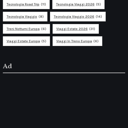
Tecnologia Road Trip
(11)
Tecnologia Viaggi 2026
(5)
Tecnologia Viaggio
(8)
Tecnologia Viaggio 2026
(14)
Treni Notturni Europa
(6)
Viaggi Estate 2026
(31)
Viaggi Estate Europa
(5)
Viaggi In Treno Europa
(6)
Ad