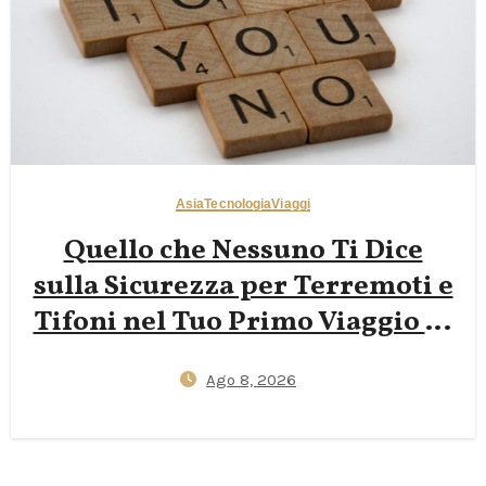
Asia
Tecnologia
Viaggi
Quello che Nessuno Ti Dice
sulla Sicurezza per Terremoti e
Tifoni nel Tuo Primo Viaggio in
Giappone — App J‑Alert,
Ago 8, 2026
Protocolli degli Hotel e Kit
Essenziale da 72 Ore