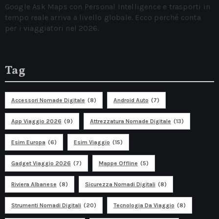
Google Ask Maps con Personal Intelligence e trasporti in
tempo reale arriva a livello globale. Ecco perché conta
per i viaggiatori nel 2026.
Tag
Accessori Nomade Digitale
(8)
Android Auto
(7)
App Viaggio 2026
(9)
Attrezzatura Nomade Digitale
(13)
Esim Europa
(6)
Esim Viaggio
(15)
Gadget Viaggio 2026
(7)
Mappe Offline
(5)
Riviera Albanese
(8)
Sicurezza Nomadi Digitali
(8)
Strumenti Nomadi Digitali
(20)
Tecnologia Da Viaggio
(8)