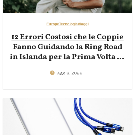
Europe
Tecnologia
Viaggi
12 Errori Costosi che le Coppie
Fanno Guidando la Ring Road
in Islanda per la Prima Volta —
Lacune nell’Assicurazione
Ago 8, 2026
contro il Vento, Stress dei Ponti
a Una Corsia e Sorprese sui
Prezzi dei Camper 2026