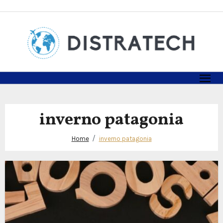
Skip
to
content
inverno patagonia
Home
inverno patagonia