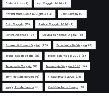
Android Auto
(7)
App Viaggio 2026
(9)
Attrezzatura Nomade Digitale
(13)
Esim Europa
(6)
Esim Viaggio
(15)
Gadget Viaggio 2026
(7)
Riviera Albanese
(8)
Sicurezza Nomadi Digitali
(8)
Strumenti Nomadi Digitali
(20)
Tecnologia Da Viaggio
(8)
Tecnologia Road Trip
(11)
Tecnologia Viaggi 2026
(5)
Tecnologia Viaggio
(8)
Tecnologia Viaggio 2026
(14)
Treni Notturni Europa
(6)
Viaggi Estate 2026
(31)
Viaggi Estate Europa
(5)
Viaggi In Treno Europa
(6)
Ad