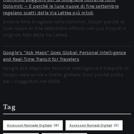
Dolomiti — E perché le lune nuove di fine settembre
regalano scatti della Via Lattea più nitidi
Evita la folla di agosto nelle Dolomiti. Scopri perché le
lune nuove di fine settembre offrono cieli più limpidi e
migliori foto della Via Lattea.
Google’s “Ask Maps” Goes Global: Personal Intelligence
and Real‑Time Transit for Travelers
Google Ask Maps con Personal Intelligence e trasporti in
tempo reale arriva a livello globale. Ecco perché conta
per i viaggiatori nel 2026.
Tag
Accessori Nomade Digitale
(8)
Accessori Nomadi Digitali
(5)