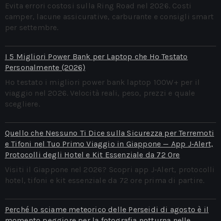
Evita errori costosi sulla Ring Road nel 2026. Costi
camper, lacune assicurative, carburante e consigli smart
per settembre.
I 5 Migliori Power Bank per Laptop che Ho Testato
Personalmente (2026)
Ho testato i migliori power bank laptop 100W+ per il
viaggio nel 2026. Velocità reali, peso, prezzi e quale
scegliere.
Quello che Nessuno Ti Dice sulla Sicurezza per Terremoti
e Tifoni nel Tuo Primo Viaggio in Giappone — App J‑Alert,
Protocolli degli Hotel e Kit Essenziale da 72 Ore
Visiti il Giappone nel 2026? Scopri app J‑Alert, protocolli
hotel, tifoni e kit essenziale da 72 ore prima di partire.
Perché lo sciame meteorico delle Perseidi di agosto è il
momento peggiore per la fotografia notturna nelle