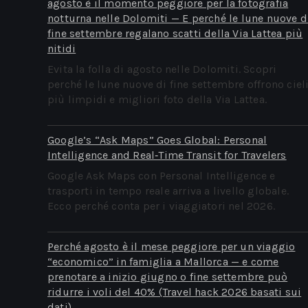
agosto è il momento peggiore per la fotografia
notturna nelle Dolomiti — E perché le lune nuove d
fine settembre regalano scatti della Via Lattea più
nitidi
Evita la folla di agosto nelle Dolomiti. Scopri
perché le lune nuove di fine settembre offrono ciel
più limpidi e migliori foto della Via Lattea.
Google’s “Ask Maps” Goes Global: Personal
Intelligence and Real‑Time Transit for Travelers
Google Ask Maps con Personal Intelligence e
trasporti in tempo reale arriva a livello globale.
Ecco perché conta per i viaggiatori nel 2026.
Perché agosto è il mese peggiore per un viaggio
“economico” in famiglia a Mallorca — e come
prenotare a inizio giugno o fine settembre può
ridurre i voli del 40% (Travel hack 2026 basati sui
dati)