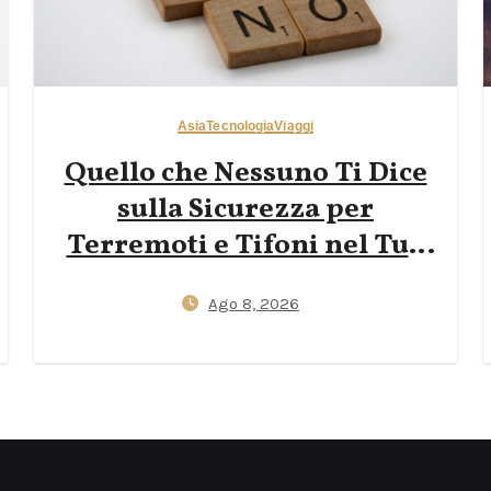
Asia
Tecnologia
Viaggi
Quello che Nessuno Ti Dice
sulla Sicurezza per
Terremoti e Tifoni nel Tuo
Primo Viaggio in Giappone
Ago 8, 2026
— App J‑Alert, Protocolli
degli Hotel e Kit Essenziale
da 72 Ore