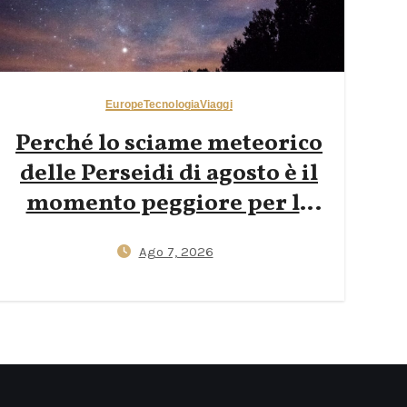
Europe
Tecnologia
Viaggi
Perché lo sciame meteorico
delle Perseidi di agosto è il
momento peggiore per la
fotografia notturna nelle
Ago 7, 2026
Dolomiti — E perché le lune
nuove di fine settembre
regalano scatti della Via
Lattea più nitidi