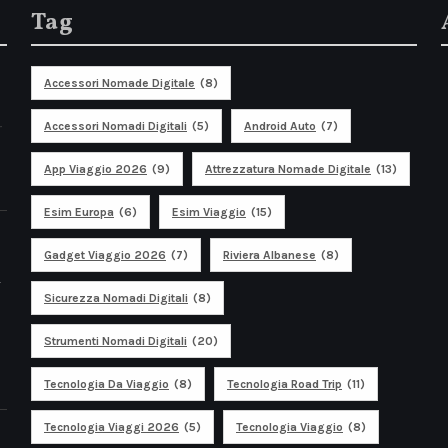
Tag
Accessori Nomade Digitale
(8)
r
Accessori Nomadi Digitali
(5)
Android Auto
(7)
App Viaggio 2026
(9)
Attrezzatura Nomade Digitale
(13)
Esim Europa
(6)
Esim Viaggio
(15)
Gadget Viaggio 2026
(7)
Riviera Albanese
(8)
t
Sicurezza Nomadi Digitali
(8)
Strumenti Nomadi Digitali
(20)
Tecnologia Da Viaggio
(8)
Tecnologia Road Trip
(11)
Tecnologia Viaggi 2026
(5)
Tecnologia Viaggio
(8)