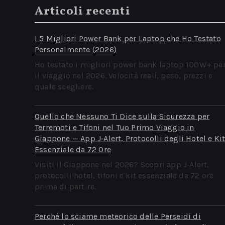
Articoli recenti
I 5 Migliori Power Bank per Laptop che Ho Testato
Personalmente (2026)
Ho testato i migliori power bank laptop 100W+ pe
il viaggio nel 2026. Velocità reali, peso, prezzi e
quale scegliere.
Quello che Nessuno Ti Dice sulla Sicurezza per
Terremoti e Tifoni nel Tuo Primo Viaggio in
Giappone — App J‑Alert, Protocolli degli Hotel e Ki
Essenziale da 72 Ore
Visiti il Giappone nel 2026? Scopri app J‑Alert,
protocolli hotel, tifoni e kit essenziale da 72 ore
prima di partire.
Perché lo sciame meteorico delle Perseidi di