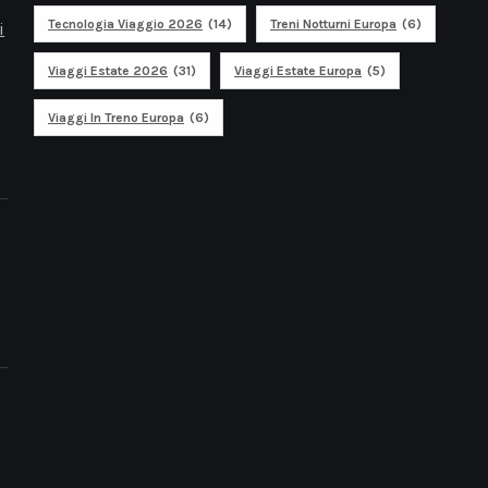
Tecnologia Viaggio 2026
(14)
Treni Notturni Europa
(6)
i
Viaggi Estate 2026
(31)
Viaggi Estate Europa
(5)
Viaggi In Treno Europa
(6)
i