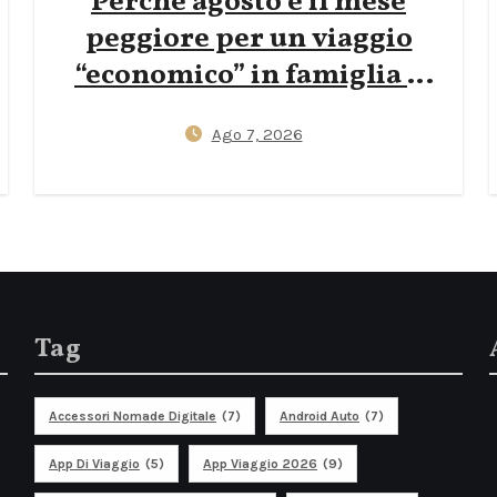
Perché agosto è il mese
peggiore per un viaggio
“economico” in famiglia a
Mallorca — e come
Ago 7, 2026
prenotare a inizio giugno o
fine settembre può ridurre
i voli del 40% (Travel hack
2026 basati sui dati)
Tag
Accessori Nomade Digitale
(7)
Android Auto
(7)
App Di Viaggio
(5)
App Viaggio 2026
(9)