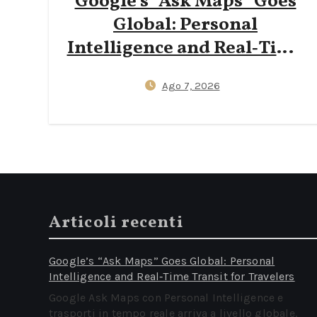
Google’s “Ask Maps” Goes
Global: Personal
Intelligence and Real‑Time
Transit for Travelers
Ago 7, 2026
Articoli recenti
Google’s “Ask Maps” Goes Global: Personal
Intelligence and Real‑Time Transit for Travelers
Google Ask Maps con Personal Intelligence e
trasporti in tempo reale arriva a livello globale.