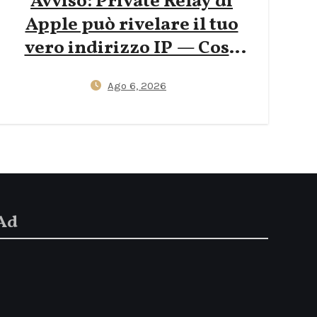
Avviso: Private Relay di
Apple può rivelare il tuo
vero indirizzo IP — Cosa
devono sapere i viaggiatori
Ago 6, 2026
nel 2026
Ad