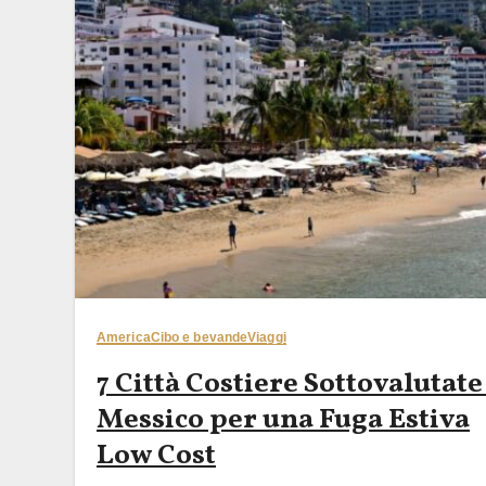
America
Cibo e bevande
Viaggi
7 Città Costiere Sottovalutate
Messico per una Fuga Estiva
Low Cost