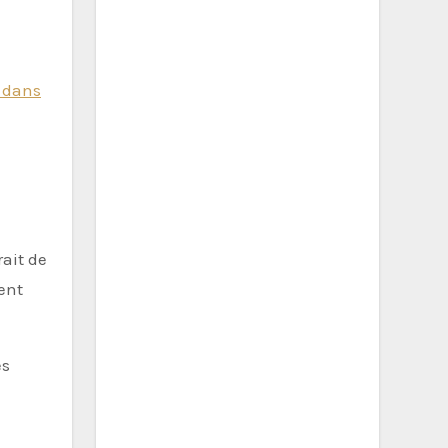
s dans
rait de
ent
es