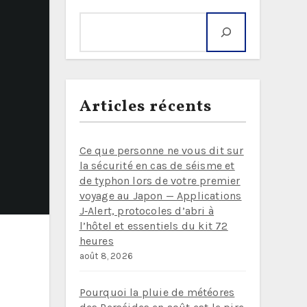
Rechercher
Articles récents
Ce que personne ne vous dit sur
la sécurité en cas de séisme et
de typhon lors de votre premier
voyage au Japon — Applications
J‑Alert, protocoles d’abri à
l’hôtel et essentiels du kit 72
heures
août 8, 2026
Pourquoi la pluie de météores