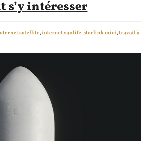
 s’y intéresser
nternet satellite
,
internet vanlife
,
starlink mini
,
travail à