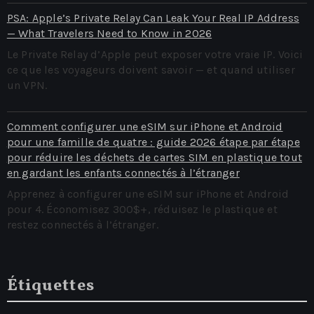
PSA: Apple’s Private Relay Can Leak Your Real IP Address
— What Travelers Need to Know in 2026
Le Private Relay d’Apple peut exposer votre vraie IP. Voici
ce que les voyageurs doivent savoir — et quand utiliser
un VPN.
Comment configurer une eSIM sur iPhone et Android
pour une famille de quatre : guide 2026 étape par étape
pour réduire les déchets de cartes SIM en plastique tout
en gardant les enfants connectés à l’étranger
Apprenez à configurer une eSIM sur iPhone et Android
pour 4. Économisez 300$+, réduisez le plastique et
restez connectés à l’étranger.
Étiquettes