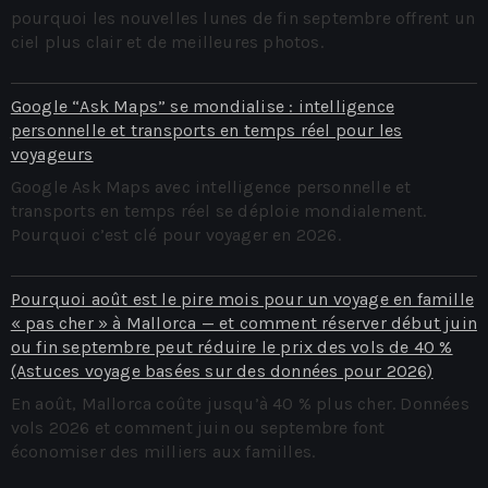
pourquoi les nouvelles lunes de fin septembre offrent un
ciel plus clair et de meilleures photos.
Google “Ask Maps” se mondialise : intelligence
personnelle et transports en temps réel pour les
voyageurs
Google Ask Maps avec intelligence personnelle et
transports en temps réel se déploie mondialement.
Pourquoi c’est clé pour voyager en 2026.
Pourquoi août est le pire mois pour un voyage en famille
« pas cher » à Mallorca — et comment réserver début juin
ou fin septembre peut réduire le prix des vols de 40 %
(Astuces voyage basées sur des données pour 2026)
En août, Mallorca coûte jusqu’à 40 % plus cher. Données
vols 2026 et comment juin ou septembre font
économiser des milliers aux familles.