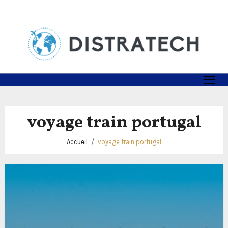
Skip
to
content
voyage train portugal
Accueil
voyage train portugal