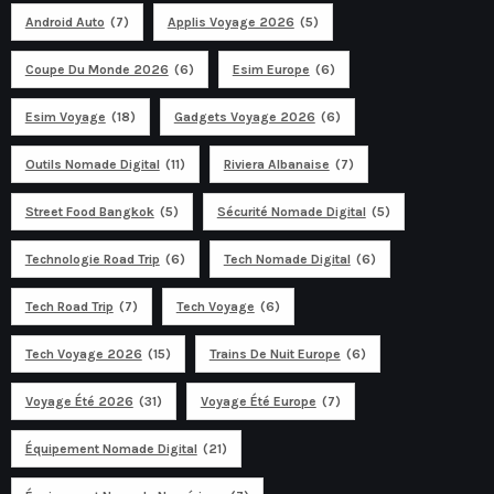
Android Auto
(7)
Applis Voyage 2026
(5)
Coupe Du Monde 2026
(6)
Esim Europe
(6)
Esim Voyage
(18)
Gadgets Voyage 2026
(6)
Outils Nomade Digital
(11)
Riviera Albanaise
(7)
Street Food Bangkok
(5)
Sécurité Nomade Digital
(5)
Technologie Road Trip
(6)
Tech Nomade Digital
(6)
Tech Road Trip
(7)
Tech Voyage
(6)
Tech Voyage 2026
(15)
Trains De Nuit Europe
(6)
Voyage Été 2026
(31)
Voyage Été Europe
(7)
Équipement Nomade Digital
(21)