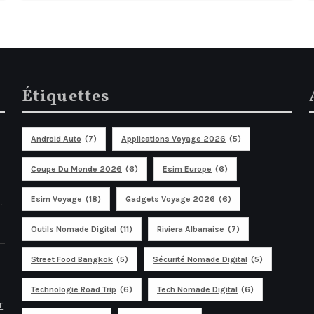
prix des vols de 40 %
(Astuces voyage basées sur
des données pour 2026)
Étiquettes
Android Auto
(7)
Applications Voyage 2026
(5)
Coupe Du Monde 2026
(6)
Esim Europe
(6)
Esim Voyage
(18)
Gadgets Voyage 2026
(6)
.
Outils Nomade Digital
(11)
Riviera Albanaise
(7)
Street Food Bangkok
(5)
Sécurité Nomade Digital
(5)
Technologie Road Trip
(6)
Tech Nomade Digital
(6)
r