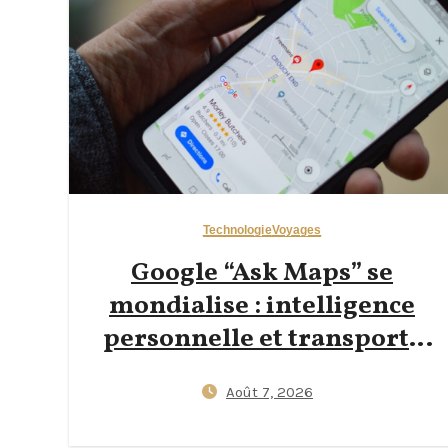
Technologie
Voyages
Google “Ask Maps” se
mondialise : intelligence
personnelle et transports
en temps réel pour les
Août 7, 2026
voyageurs