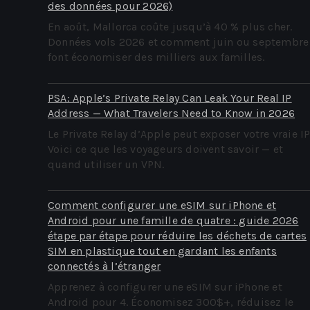
des données pour 2026)
En août, Mallorca coûte jusqu’à 40 % plus cher.
Données vols 2026 et comment juin ou septembre
font économiser des milliers aux familles.
PSA: Apple’s Private Relay Can Leak Your Real IP
Address — What Travelers Need to Know in 2026
Le Private Relay d’Apple peut exposer votre vraie IP
Voici ce que les voyageurs doivent savoir — et
quand utiliser un VPN.
Comment configurer une eSIM sur iPhone et
Android pour une famille de quatre : guide 2026
étape par étape pour réduire les déchets de cartes
SIM en plastique tout en gardant les enfants
connectés à l’étranger
Apprenez à configurer une eSIM sur iPhone et
Android pour 4. Économisez 300$+, réduisez le