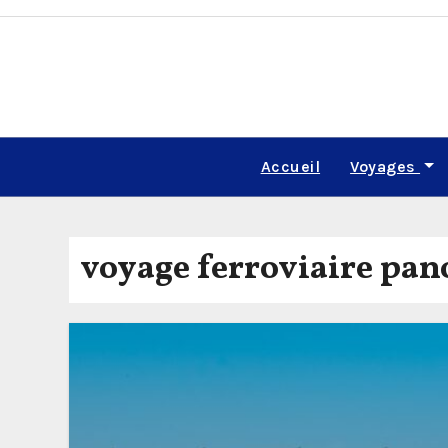
Skip
to
content
Accueil
Voyages
voyage ferroviaire pa