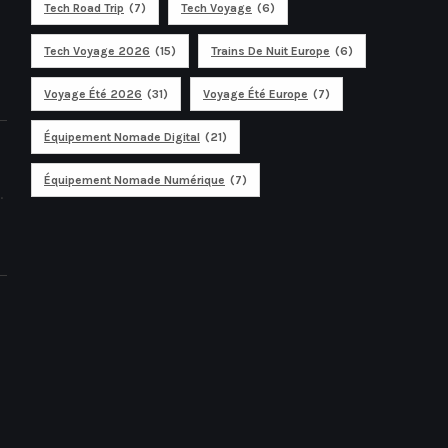
Tech Road Trip
(7)
Tech Voyage
(6)
Tech Voyage 2026
(15)
Trains De Nuit Europe
(6)
Voyage Été 2026
(31)
Voyage Été Europe
(7)
Équipement Nomade Digital
(21)
Équipement Nomade Numérique
(7)
.