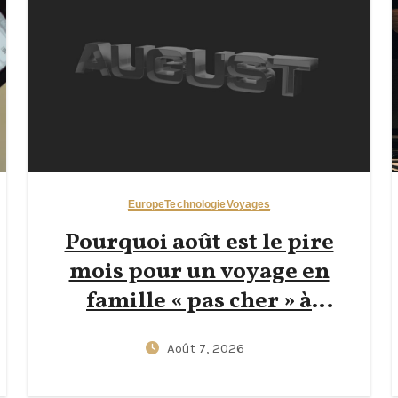
Europe
Technologie
Voyages
Pourquoi août est le pire
mois pour un voyage en
famille « pas cher » à
Mallorca — et comment
Août 7, 2026
réserver début juin ou fin
septembre peut réduire le