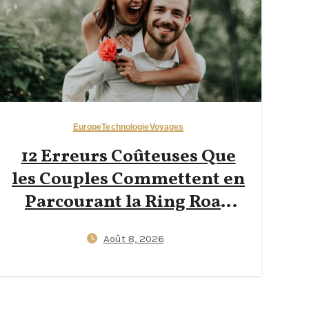
Europe
Technologie
Voyages
12 Erreurs Coûteuses Que
les Couples Commettent en
Parcourant la Ring Road
d’Islande pour la Première
Août 8, 2026
Fois — Lacunes d’Assurance
Vent, Stress des Ponts à Voie
Unique et Surprises de Prix