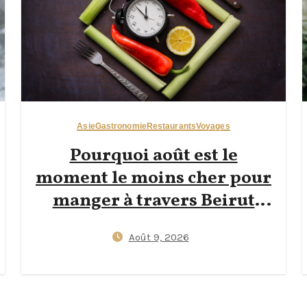
Asie
Gastronomie
Restaurants
Voyages
Pourquoi août est le
moment le moins cher pour
manger à travers Beirut
avec 20 $ par jour — Guide
Août 9, 2026
accessible pour routards à
petit budget entre street
food de Hamra, balades sur