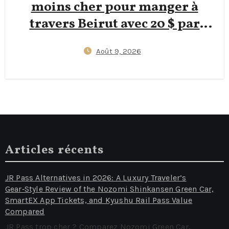
moins cher pour manger à
travers Beirut avec 20 $ par
jour — Guide accessible pour
Août 9, 2026
routards à petit budget entre
street food de Hamra, balades
sur la Corniche et astuces pour
supporter 35°C
Articles récents
JR Pass Alternatives in 2026: A Luxury Traveler’s
Gear‑Style Review of the Nozomi Shinkansen Green Car,
SmartEX App Tickets, and Kyushu Rail Pass Value
Compared
JR Pass trop cher ? Comparez Nozomi Green Car,