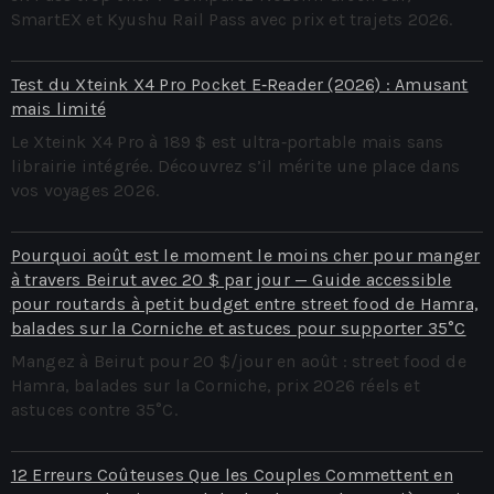
SmartEX et Kyushu Rail Pass avec prix et trajets 2026.
Test du Xteink X4 Pro Pocket E‑Reader (2026) : Amusant
mais limité
Le Xteink X4 Pro à 189 $ est ultra‑portable mais sans
librairie intégrée. Découvrez s’il mérite une place dans
vos voyages 2026.
Pourquoi août est le moment le moins cher pour manger
à travers Beirut avec 20 $ par jour — Guide accessible
pour routards à petit budget entre street food de Hamra,
balades sur la Corniche et astuces pour supporter 35°C
Mangez à Beirut pour 20 $/jour en août : street food de
Hamra, balades sur la Corniche, prix 2026 réels et
astuces contre 35°C.
12 Erreurs Coûteuses Que les Couples Commettent en