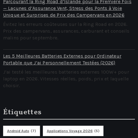
Parcourant la Ring Road d’Islande pour la Première Fois
— Lacunes d’Assurance Vent, Stress des Ponts à Voie
Unique et Surprises de Prix des Campervans en 2026
Évitez les erreurs coûteuses sur la Ring Road en 2026.
Prix des campervans, assurances, carburant et conseils
malins pour septembre.
Les 5 Meilleures Batteries Externes pour Ordinateur
Portable que J’ai Personnellement Testées (2026)
J’ai testé les meilleures batteries externes 100W+ pour
laptop en 2026. Vitesses réelles, poids, prix et laquelle
choisir.
Étiquettes
Android Auto
(7)
Applications Voyage 2026
(5)