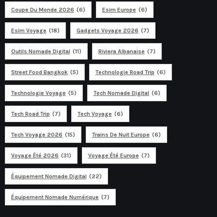
Coupe Du Monde 2026
(6)
Esim Europe
(6)
Esim Voyage
(18)
Gadgets Voyage 2026
(7)
Outils Nomade Digital
(11)
Riviera Albanaise
(7)
Street Food Bangkok
(5)
Technologie Road Trip
(6)
Technologie Voyage
(5)
Tech Nomade Digital
(6)
Tech Road Trip
(7)
Tech Voyage
(6)
Tech Voyage 2026
(15)
Trains De Nuit Europe
(6)
Voyage Été 2026
(31)
Voyage Été Europe
(7)
Équipement Nomade Digital
(22)
Équipement Nomade Numérique
(7)