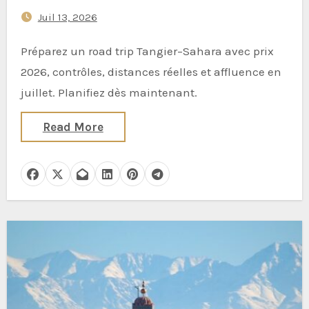
données sur les contrôles de
Juil 13, 2026
police, coûts du carburant en
dirhams et affluence par
Préparez un road trip Tangier–Sahara avec prix
région
2026, contrôles, distances réelles et affluence en
juillet. Planifiez dès maintenant.
Read More