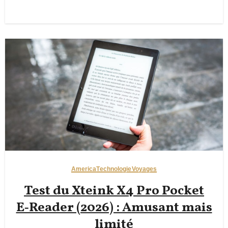
SmartEX App Tickets, and
Kyushu Rail Pass Value
Compared
America
Technologie
Voyages
Test du Xteink X4 Pro Pocket
E‑Reader (2026) : Amusant mais
limité