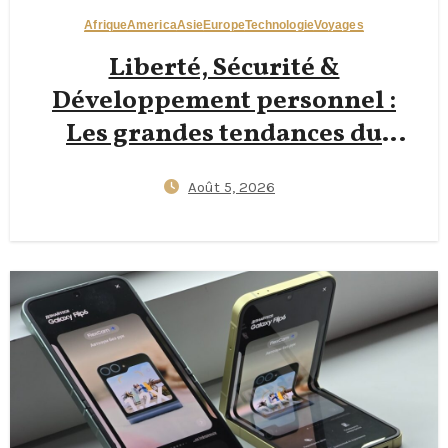
Afrique
America
Asie
Europe
Technologie
Voyages
Liberté, Sécurité &
Développement personnel :
Les grandes tendances du
voyage en solo à connaître en
Août 5, 2026
2026