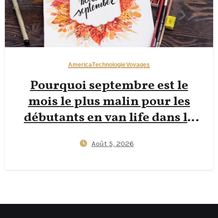
America
Technologie
Voyages
Pourquoi septembre est le
mois le plus malin pour les
débutants en van life dans le
Pacific Northwest : moins de
Août 5, 2026
foule, des campings à 25 $, et un
Wi‑Fi fiable pour les nomades
digitaux travaillant depuis un
van aménagé