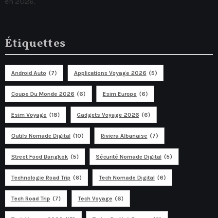
en 2026.
Étiquettes
Android Auto
(7)
Applications Voyage 2026
(5)
Coupe Du Monde 2026
(6)
Esim Europe
(6)
Esim Voyage
(18)
Gadgets Voyage 2026
(6)
Outils Nomade Digital
(10)
Riviera Albanaise
(7)
Street Food Bangkok
(5)
Sécurité Nomade Digital
(5)
Technologie Road Trip
(6)
Tech Nomade Digital
(6)
Tech Road Trip
(7)
Tech Voyage
(6)