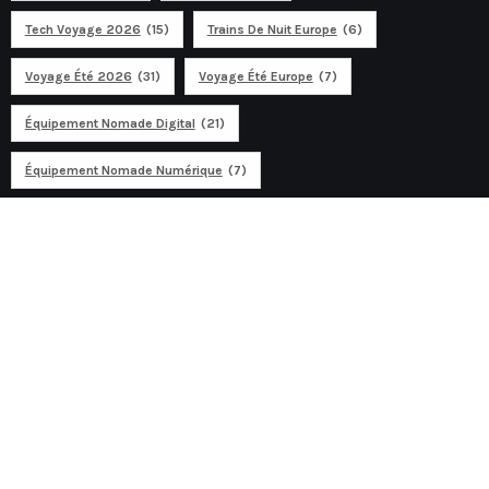
Tech Voyage 2026
(15)
Trains De Nuit Europe
(6)
Voyage Été 2026
(31)
Voyage Été Europe
(7)
Équipement Nomade Digital
(21)
Équipement Nomade Numérique
(7)
Ad
Discover travel