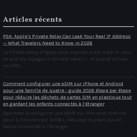
Articles récents
PSA: Apple’s Private Relay Can Leak Your Real IP Address
— What Travelers Need to Know in 2026
Le Private Relay d’Apple peut exposer votre vraie IP. Voici
ce que les voyageurs doivent savoir — et quand utiliser
un VPN.
Comment configurer une eSIM sur iPhone et Android
pour une famille de quatre : guide 2026 étape par étape
pour réduire les déchets de cartes SIM en plastique tout
en gardant les enfants connectés à l’étranger
Apprenez à configurer une eSIM sur iPhone et Android
pour 4. Économisez 300$+, réduisez le plastique et
restez connectés à l’étranger.