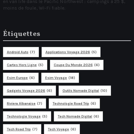
en van life dans le Pacific Northwest : campings à 25 $,
moins de foule, Wi‑Fi fiable.
Étiquettes
Android Auto
(7)
Applications Voyage 2026
(5)
Cartes Hors Ligne
(5)
Coupe Du Monde 2026
(6)
Esim Europe
(6)
Esim Voyage
(18)
Gadgets Voyage 2026
(6)
Outils Nomade Digital
(10)
Riviera Albanaise
(7)
Technologie Road Trip
(6)
Technologie Voyage
(5)
Tech Nomade Digital
(6)
Tech Road Trip
(7)
Tech Voyage
(6)