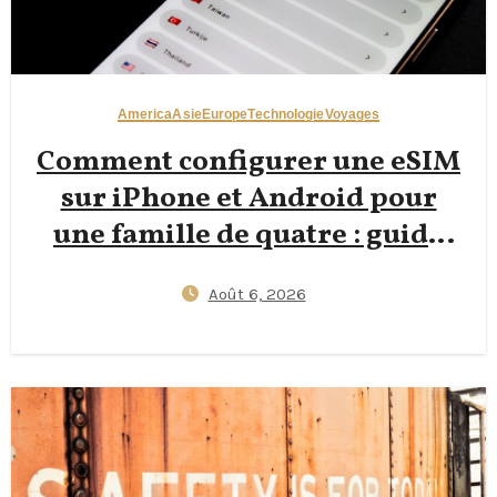
America
Asie
Europe
Technologie
Voyages
Comment configurer une eSIM
sur iPhone et Android pour
une famille de quatre : guide
2026 étape par étape pour
Août 6, 2026
réduire les déchets de cartes
SIM en plastique tout en
gardant les enfants connectés à
l’étranger