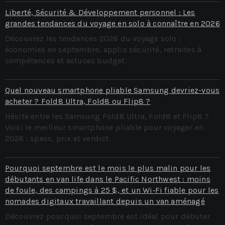
Liberté, Sécurité & Développement personnel : Les
grandes tendances du voyage en solo à connaître en 2026
Découvrez les tendances 2026 du voyage solo :
économies en septembre, applis sécurité, retraites à
compétences et astuces budget.
Quel nouveau smartphone pliable Samsung devriez-vous
acheter ? Fold8 Ultra, Fold8 ou Flip8 ?
Hésite entre les Samsung Fold8 Ultra, Fold8 et Flip8 ?
Voici le meilleur smartphone pliable pour voyager en
2026 : specs, prix et verdict.
Pourquoi septembre est le mois le plus malin pour les
débutants en van life dans le Pacific Northwest : moins
de foule, des campings à 25 $, et un Wi‑Fi fiable pour les
nomades digitaux travaillant depuis un van aménagé
Découvrez pourquoi septembre est idéal pour débuter