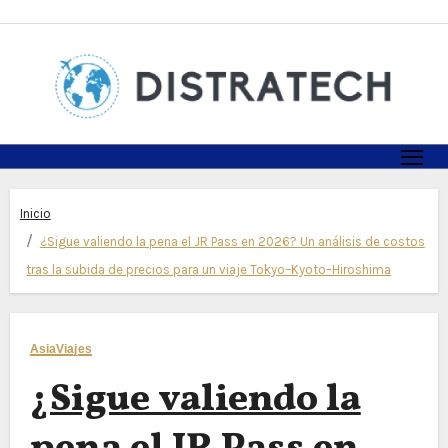
Skip
to
content
Inicio
¿Sigue valiendo la pena el JR Pass en 2026? Un análisis de costos
tras la subida de precios para un viaje Tokyo–Kyoto–Hiroshima
Asia
Viajes
¿Sigue valiendo la