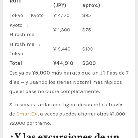
Ruta
(JPY)
aprox.)
Tokyo → Kyoto
¥14,170
$95
Kyoto →
¥11,300
$75
Hiroshima
Hiroshima →
¥19,440
$130
Tokyo
Total
¥44,910
$300
Eso ya es
¥5,000 más barato
que un JR Pass de 7
días — y usando los trenes Nozomi más rápidos
que el pase no cubre completamente.
Si reservas tarifas con ligero descuento a través
de
SmartEX
, a veces puedes ahorrar otros ¥1,000–
¥2,000 por tramo.
¿Y las excursiones de un