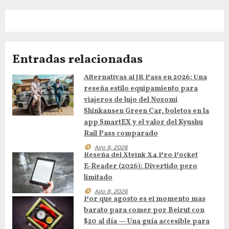
g
a
c
Entradas relacionadas
i
Alternativas al JR Pass en 2026: Una
ó
reseña estilo equipamiento para
n
viajeros de lujo del Nozomi
Shinkansen Green Car, boletos en la
d
app SmartEX y el valor del Kyushu
Rail Pass comparado
e
Ago 9, 2026
Reseña del Xteink X4 Pro Pocket
e
E‑Reader (2026): Divertido pero
limitado
n
Ago 9, 2026
Por qué agosto es el momento más
t
barato para comer por Beirut con
$20 al día — Una guía accesible para