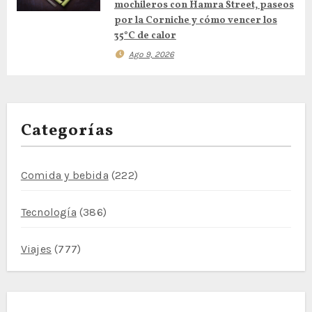
r
mochileros con Hamra Street, paseos
por la Corniche y cómo vencer los
a
35°C de calor
d
Ago 9, 2026
a
s
Categorías
Comida y bebida
(222)
Tecnología
(386)
Viajes
(777)