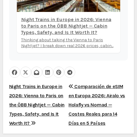
Night Trains in Europe in 2026: Vienna
to Paris on the ÖBB Nightjet — Cabin
Types, Safety, and Is It Worth It?
Thinking about taking the Vienna to Paris
Nightjet? I break down real 2026 prices, cabin...
N
Night Trains in Europe in
Comparación de eSIM
2026: Vienna to Paris on
en Europa 2026: Airalo vs
a
the ÖBB Nightjet — Cabin
Holafly vs Nomad —
v
Types, Safety, and Is It
Costes Reales para 14
e
Worth It?
Días en 5 Países