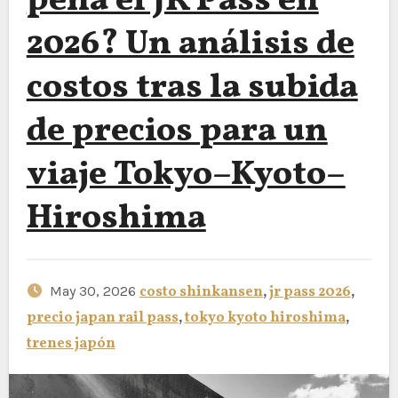
pena el JR Pass en
2026? Un análisis de
costos tras la subida
de precios para un
viaje Tokyo–Kyoto–
Hiroshima
May 30, 2026
costo shinkansen
,
jr pass 2026
,
precio japan rail pass
,
tokyo kyoto hiroshima
,
trenes japón