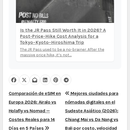
Is the JR Pass Still Worth It in 2026? A
Post-Price-Hike Cost Analysis for a
Tokyo–Kyoto–Hiroshima Trip
The JR Pass used to be a no-brainer. After the
massive price hike, it’s not....
N
Comparación de eSIM en
Mejores ciudades para
Europa 2026: Airalo vs
nómadas digitales en el
a
Holafly vs Nomad —
Sudeste Asiático (2026):
v
Costes Reales para 14
Chiang Mai vs Da Nang vs
Días en 5 Países
Bali por costo, velocidad