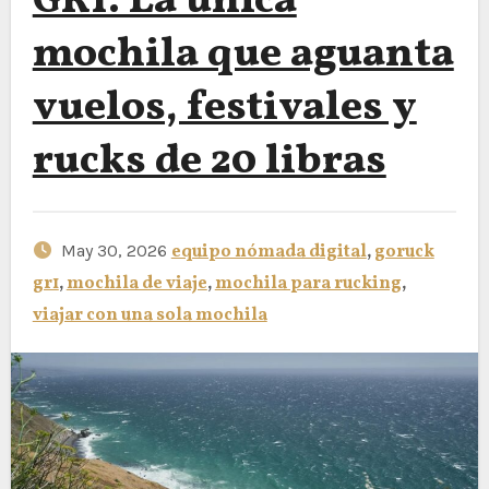
GR1: La única
mochila que aguanta
vuelos, festivales y
rucks de 20 libras
May 30, 2026
equipo nómada digital
,
goruck
gr1
,
mochila de viaje
,
mochila para rucking
,
viajar con una sola mochila