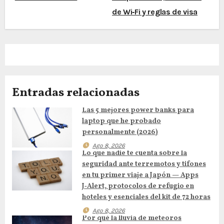
e
de Wi‑Fi y reglas de visa
g
a
c
i
Entradas relacionadas
ó
Las 5 mejores power banks para
n
laptop que he probado
personalmente (2026)
d
Ago 8, 2026
Lo que nadie te cuenta sobre la
e
seguridad ante terremotos y tifones
en tu primer viaje a Japón — Apps
e
J‑Alert, protocolos de refugio en
hoteles y esenciales del kit de 72 horas
n
Ago 8, 2026
Por qué la lluvia de meteoros