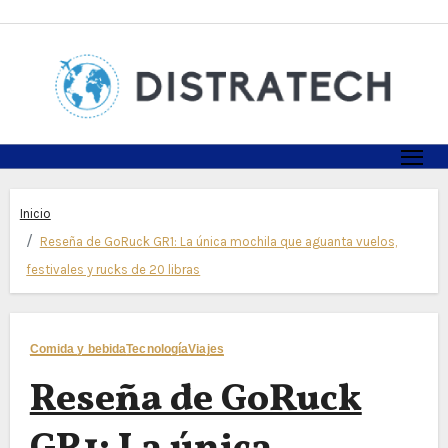
Skip
to
content
Inicio
Reseña de GoRuck GR1: La única mochila que aguanta vuelos,
festivales y rucks de 20 libras
Comida y bebida
Tecnología
Viajes
Reseña de GoRuck