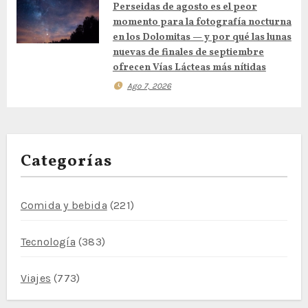
t
Perseidas de agosto es el peor
r
momento para la fotografía nocturna
en los Dolomitas — y por qué las lunas
a
nuevas de finales de septiembre
ofrecen Vías Lácteas más nítidas
d
Ago 7, 2026
a
s
Categorías
Comida y bebida
(221)
Tecnología
(383)
Viajes
(773)