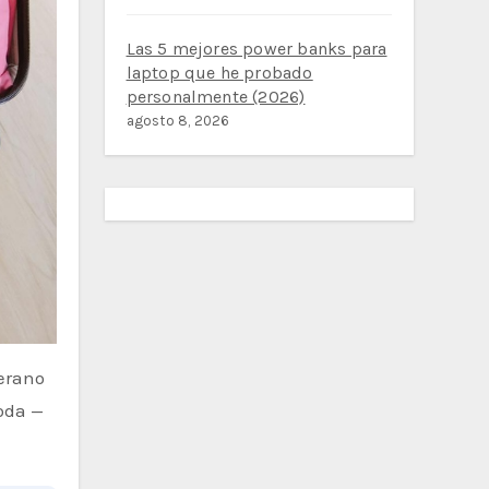
Las 5 mejores power banks para
laptop que he probado
personalmente (2026)
agosto 8, 2026
verano
oda —