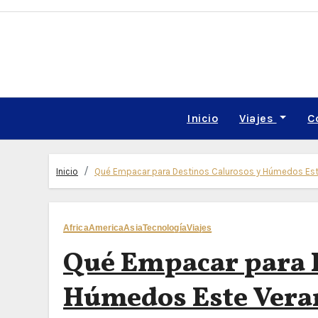
Skip
to
content
Inicio
Viajes
C
Inicio
Qué Empacar para Destinos Calurosos y Húmedos Este
Africa
America
Asia
Tecnología
Viajes
Qué Empacar para D
Húmedos Este Veran