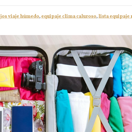
jos viaje húmedo
,
equipaje clima caluroso
,
lista equipaj