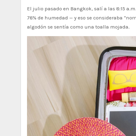
El julio pasado en Bangkok, salí a las 8:15 a.m. y mis gafas se empañaron al instante. Ya hacía 92°F (33°C) con
78% de humedad — y eso se consideraba “norm
algodón se sentía como una toalla mojada.