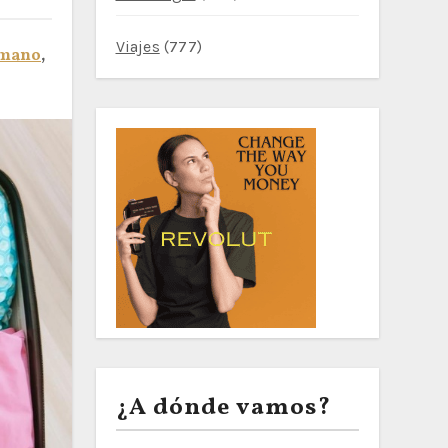
Viajes
(777)
e mano
,
¿A dónde vamos?