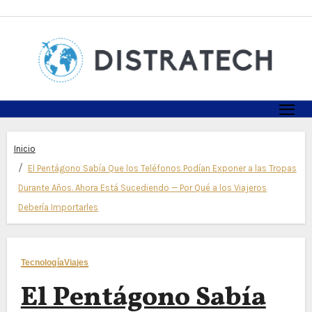
Skip
to
content
Inicio
El Pentágono Sabía Que los Teléfonos Podían Exponer a las Tropas
Durante Años. Ahora Está Sucediendo — Por Qué a los Viajeros
Debería Importarles
Tecnología
Viajes
El Pentágono Sabía