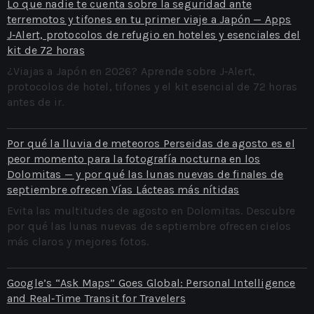
Lo que nadie te cuenta sobre la seguridad ante
terremotos y tifones en tu primer viaje a Japón — Apps
J‑Alert, protocolos de refugio en hoteles y esenciales del
kit de 72 horas
¿Viajas a Japón en 2026? Aprende sobre J‑Alert,
protocolos de hotel, tifones y el kit esencial de 72 horas
antes de ir.
Por qué la lluvia de meteoros Perseidas de agosto es el
peor momento para la fotografía nocturna en los
Dolomitas — y por qué las lunas nuevas de finales de
septiembre ofrecen Vías Lácteas más nítidas
Evita las multitudes de agosto en Dolomitas. Descubre
por qué las lunas nuevas de septiembre ofrecen cielos
más claros y mejores fotos.
Google’s “Ask Maps” Goes Global: Personal Intelligence
and Real‑Time Transit for Travelers