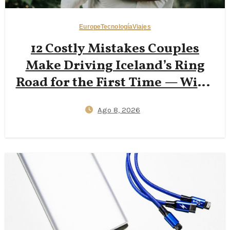
Europe
Tecnología
Viajes
12 Costly Mistakes Couples
Make Driving Iceland’s Ring
Road for the First Time — Wind
Insurance Gaps, One‑Lane
Ago 8, 2026
Bridge Stress, and 2026
Campervan Price Surprises