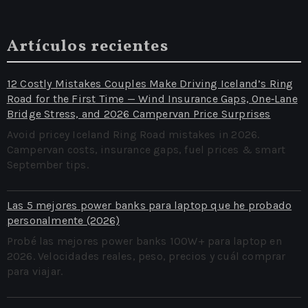
Artículos recientes
12 Costly Mistakes Couples Make Driving Iceland’s Ring
Road for the First Time — Wind Insurance Gaps, One‑Lane
Bridge Stress, and 2026 Campervan Price Surprises
Avoid pricey Iceland Ring Road mistakes in 2026.
Campervan costs, insurance gaps, fuel prices & smart
September tips.
Las 5 mejores power banks para laptop que he probado
personalmente (2026)
Probé las mejores power banks 100W+ para laptop en
2026. Velocidades reales, peso, precios y cuál comprar
para viajar.