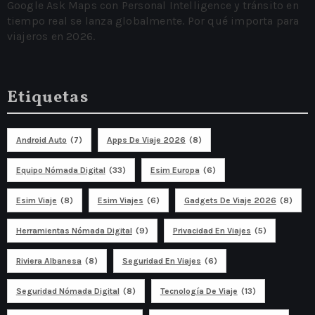
Google Ask Maps con Personal Intelligence y tránsito en
tiempo real se lanza globalmente. Por qué importa para
viajeros en 2026.
Etiquetas
Android Auto
(7)
Apps De Viaje 2026
(8)
Equipo Nómada Digital
(33)
Esim Europa
(6)
Esim Viaje
(8)
Esim Viajes
(6)
Gadgets De Viaje 2026
(8)
Herramientas Nómada Digital
(9)
Privacidad En Viajes
(5)
Riviera Albanesa
(8)
Seguridad En Viajes
(6)
Seguridad Nómada Digital
(8)
Tecnología De Viaje
(13)