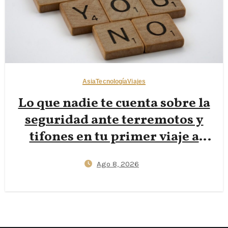
Asia
Tecnología
Viajes
Lo que nadie te cuenta sobre la
seguridad ante terremotos y
tifones en tu primer viaje a
Japón — Apps J‑Alert,
Ago 8, 2026
protocolos de refugio en
hoteles y esenciales del kit de
72 horas