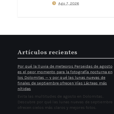
Ago 7, 2026
en los Dolomitas — y por
qué las lunas nuevas de
finales de septiembre
ofrecen Vías Lácteas más
nítidas
Artículos recientes
Por qué la lluvia de meteoros Perseidas de agosto
es el peor momento para la fotografía nocturna en
los Dolomitas — y por qué las lunas nuevas de
finales de septiembre ofrecen Vías Lácteas más
nítidas
Evita las multitudes de agosto en Dolomitas.
Descubre por qué las lunas nuevas de septiembre
ofrecen cielos más claros y mejores fotos.