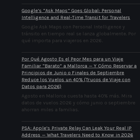
Google’s “Ask Maps” Goes Global: Personal
Intelligence and Real‑Time Transit for Travelers
Google Ask Maps con Personal Intelligence y
tránsito en tiempo real se lanza globalmente. Por
qué importa para viajeros en 2026.
Por Qué Agosto Es el Peor Mes para un Viaje
Familiar “Barato” a Mallorca — Y Cómo Reservar a
Principios de Junio o Finales de Septiembre
Reduce los Vuelos un 40% (Trucos de Viaje con
Datos para 2026)
Agosto en Mallorca cuesta hasta 40% más. Mira
datos de vuelos 2026 y cómo junio o septiembre
ahorran miles a familias.
PSA: Apple’s Private Relay Can Leak Your Real IP
Address — What Travelers Need to Know in 2026