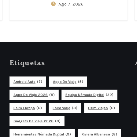
Ago 7, 2026
Etiquetas
Android Auto
(7)
Apps De Viaje
(5)
Apps De Viaje 2026
(8)
Equipo Nómada Digital
(32)
Esim Europa
(6)
Esim Viaje
(8)
Esim Viajes
(6)
Gadgets De Viaje 2026
(8)
Herramientas Nómada Digital
(9)
Riviera Albanesa
(8)