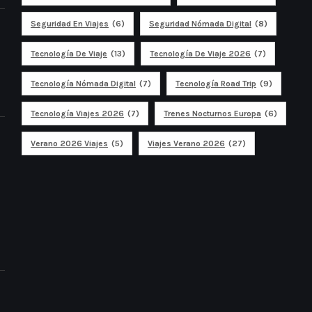
Seguridad En Viajes
(6)
Seguridad Nómada Digital
(8)
Tecnología De Viaje
(13)
Tecnología De Viaje 2026
(7)
Tecnología Nómada Digital
(7)
Tecnología Road Trip
(9)
Tecnología Viajes 2026
(7)
Trenes Nocturnos Europa
(6)
Verano 2026 Viajes
(5)
Viajes Verano 2026
(27)