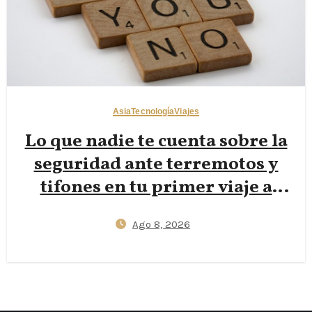
Asia
Tecnología
Viajes
Lo que nadie te cuenta sobre la
seguridad ante terremotos y
tifones en tu primer viaje a
Japón — Apps J‑Alert,
Ago 8, 2026
protocolos de refugio en
hoteles y esenciales del kit de
72 horas