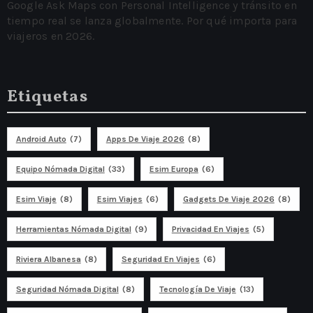
Google Ask Maps con Personal Intelligence y tránsito en
tiempo real se lanza globalmente. Por qué importa para
viajeros en 2026.
Etiquetas
Android Auto
(7)
Apps De Viaje 2026
(8)
Equipo Nómada Digital
(33)
Esim Europa
(6)
Esim Viaje
(8)
Esim Viajes
(6)
Gadgets De Viaje 2026
(8)
Herramientas Nómada Digital
(9)
Privacidad En Viajes
(5)
Riviera Albanesa
(8)
Seguridad En Viajes
(6)
Seguridad Nómada Digital
(8)
Tecnología De Viaje
(13)