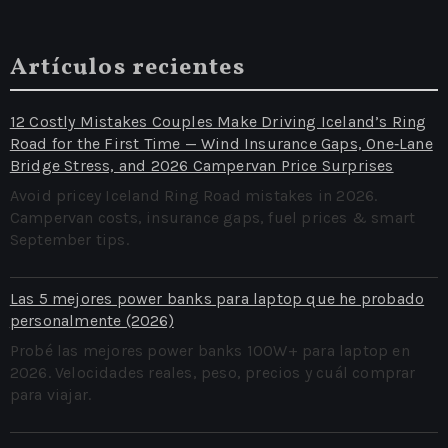
Artículos recientes
12 Costly Mistakes Couples Make Driving Iceland’s Ring
Road for the First Time — Wind Insurance Gaps, One‑Lane
Bridge Stress, and 2026 Campervan Price Surprises
Avoid pricey Iceland Ring Road mistakes in 2026.
Campervan costs, insurance gaps, fuel prices & smart
September tips.
Las 5 mejores power banks para laptop que he probado
personalmente (2026)
Probé las mejores power banks 100W+ para laptop en
2026. Velocidades reales, peso, precios y cuál comprar
para viajar.