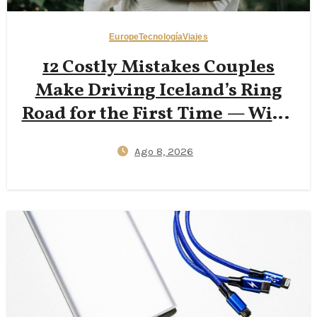
Europe
Tecnología
Viajes
12 Costly Mistakes Couples
Make Driving Iceland’s Ring
Road for the First Time — Wind
Insurance Gaps, One‑Lane
Ago 8, 2026
Bridge Stress, and 2026
Campervan Price Surprises