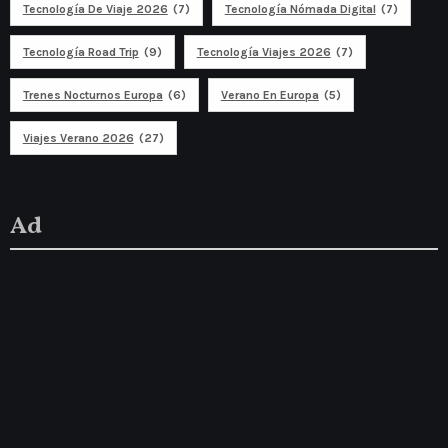
Tecnología De Viaje 2026
(7)
Tecnología Nómada Digital
(7)
Tecnología Road Trip
(9)
Tecnología Viajes 2026
(7)
Trenes Nocturnos Europa
(6)
Verano En Europa
(5)
Viajes Verano 2026
(27)
Ad