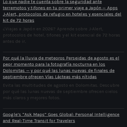
Lo que nadie te cuenta sobre la seguridad ante
terremotos y tifones en tu primer viaje a Japón — Apps
J‑Alert, protocolos de refugio en hoteles y esenciales del
kit de 72 horas
¿Viajas a Japón en 2026? Aprende sobre J‑Alert,
protocolos de hotel, tifones y el kit esencial de 72 horas
antes de ir.
Por qué la lluvia de meteoros Perseidas de agosto es el
peor momento para la fotografía nocturna en los
Dolomitas — y por qué las lunas nuevas de finales de
septiembre ofrecen Vías Lácteas más nítidas
Evita las multitudes de agosto en Dolomitas. Descubre
por qué las lunas nuevas de septiembre ofrecen cielos
más claros y mejores fotos.
Google’s “Ask Maps” Goes Global: Personal Intelligence
and Real‑Time Transit for Travelers