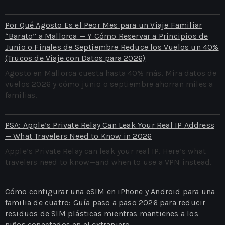
Por Qué Agosto Es el Peor Mes para un Viaje Familiar
“Barato” a Mallorca — Y Cómo Reservar a Principios de
Junio o Finales de Septiembre Reduce los Vuelos un 40%
(Trucos de Viaje con Datos para 2026)
Agosto en Mallorca cuesta hasta 40% más. Mira datos de
vuelos 2026 y cómo junio o septiembre ahorran miles a
familias.
PSA: Apple’s Private Relay Can Leak Your Real IP Address
— What Travelers Need to Know in 2026
Apple’s Private Relay can leak your real IP. Here’s what
travelers need to know—and when to use a VPN instead.
Cómo configurar una eSIM en iPhone y Android para una
familia de cuatro: Guía paso a paso 2026 para reducir
residuos de SIM plásticas mientras mantienes a los
niños conectados en el extranjero