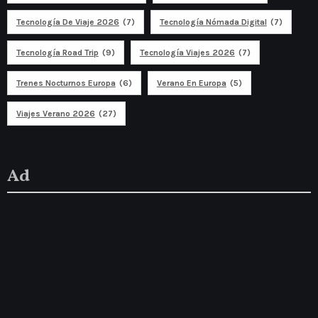
Tecnología De Viaje 2026
(7)
Tecnología Nómada Digital
(7)
Tecnología Road Trip
(9)
Tecnología Viajes 2026
(7)
Trenes Nocturnos Europa
(6)
Verano En Europa
(5)
Viajes Verano 2026
(27)
Ad