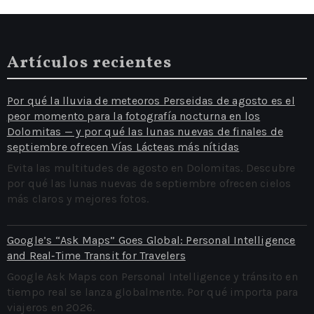
Artículos recientes
Por qué la lluvia de meteoros Perseidas de agosto es el
peor momento para la fotografía nocturna en los
Dolomitas — y por qué las lunas nuevas de finales de
septiembre ofrecen Vías Lácteas más nítidas
Evita las multitudes de agosto en Dolomitas. Descubre
por qué las lunas nuevas de septiembre ofrecen cielos
más claros y mejores fotos.
Google’s “Ask Maps” Goes Global: Personal Intelligence
and Real‑Time Transit for Travelers
Google Ask Maps con Personal Intelligence y tránsito en
tiempo real se lanza globalmente. Por qué importa para
viajeros en 2026.