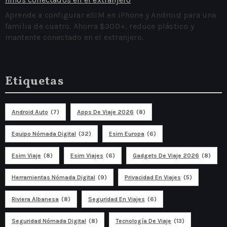
Aprende a configurar eSIM en iPhone y Android para una
familia de cuatro. Ahorra $300+, reduce plástico y
mantente conectado en el extranjero.
Etiquetas
Android Auto
(7)
Apps De Viaje 2026
(8)
Equipo Nómada Digital
(32)
Esim Europa
(6)
Esim Viaje
(8)
Esim Viajes
(6)
Gadgets De Viaje 2026
(8)
Herramientas Nómada Digital
(9)
Privacidad En Viajes
(5)
Riviera Albanesa
(8)
Seguridad En Viajes
(6)
Seguridad Nómada Digital
(8)
Tecnología De Viaje
(13)