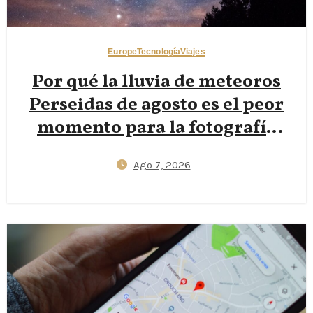
Europe
Tecnología
Viajes
Por qué la lluvia de meteoros
Perseidas de agosto es el peor
momento para la fotografía
nocturna en los Dolomitas — y
Ago 7, 2026
por qué las lunas nuevas de
finales de septiembre ofrecen
Vías Lácteas más nítidas