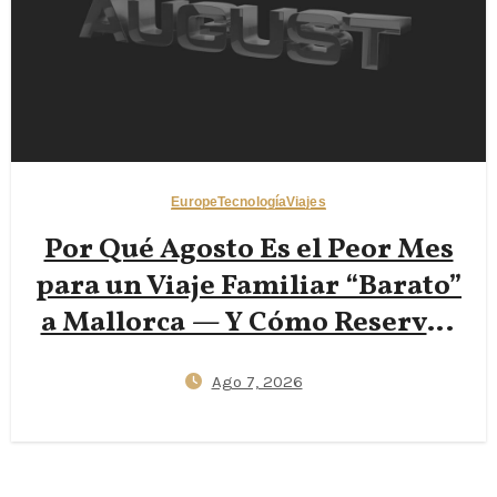
Europe
Tecnología
Viajes
Por Qué Agosto Es el Peor Mes
para un Viaje Familiar “Barato”
a Mallorca — Y Cómo Reservar
a Principios de Junio o Finales
Ago 7, 2026
de Septiembre Reduce los
Vuelos un 40% (Trucos de Viaje
con Datos para 2026)