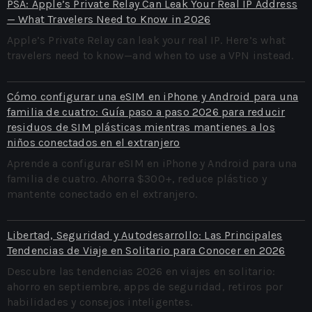
PSA: Apple’s Private Relay Can Leak Your Real IP Address
— What Travelers Need to Know in 2026
Apple’s Private Relay can leak your real IP. Here’s what
travelers need to know—and when to use a VPN instead.
Cómo configurar una eSIM en iPhone y Android para una
familia de cuatro: Guía paso a paso 2026 para reducir
residuos de SIM plásticas mientras mantienes a los
niños conectados en el extranjero
Aprende a configurar eSIM en iPhone y Android para una
familia de cuatro. Ahorra $300+, reduce plástico y
mantente conectado en el extranjero.
Libertad, Seguridad y Autodesarrollo: Las Principales
Tendencias de Viaje en Solitario para Conocer en 2026
Descubre las tendencias 2026 en viajes en solitario:
ahorro en septiembre, apps de seguridad, retiros por
habilidades y consejos inteligentes.