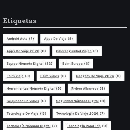
Etiquetas
Android Auto
(7)
Apps De Viaje
(5)
Apps De Viaje 2026
(8)
Ciberseguridad Viajes
(5)
Equipo Nómada Digital
(32)
Esim Europa
(6)
Esim Viaje
(8)
Esim Viajes
(6)
Gadgets De Viaje 2026
(8)
Herramientas Nómada Digital
(9)
Riviera Albanesa
(8)
Seguridad En Viajes
(6)
Seguridad Nómada Digital
(8)
Tecnología De Viaje
(13)
Tecnología De Viaje 2026
(7)
Tecnología Nómada Digital
(7)
Tecnología Road Trip
(9)