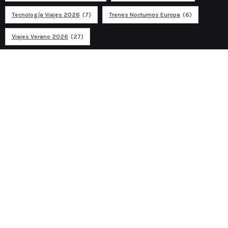
Tecnología Viajes 2026
(7)
Trenes Nocturnos Europa
(6)
Viajes Verano 2026
(27)
Ad
Discover travel
Discover traveling in Europe and around the world. Blog
about travel, technology, finance