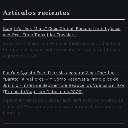
Artículos recientes
Google’s “Ask Maps” Goes Global: Personal Intelligence
and Real‑Time Transit for Travelers
Google Ask Maps con Personal Intelligence y tránsito en
tiempo real se lanza globalmente. Por qué importa para
viajeros en 2026.
Por Qué Agosto Es el Peor Mes para un Viaje Familiar
“Barato” a Mallorca — Y Cómo Reservar a Principios de
Junio o Finales de Septiembre Reduce los Vuelos un 40%
(Trucos de Viaje con Datos para 2026)
Agosto en Mallorca cuesta hasta 40% más. Mira datos de
vuelos 2026 y cómo junio o septiembre ahorran miles a
familias.