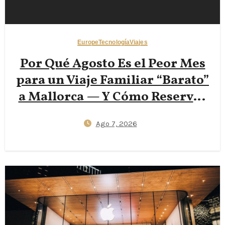
Europe
Tecnología
Viajes
Por Qué Agosto Es el Peor Mes
para un Viaje Familiar “Barato”
a Mallorca — Y Cómo Reservar
a Principios de Junio o Finales
Ago 7, 2026
de Septiembre Reduce los
Vuelos un 40% (Trucos de Viaje
con Datos para 2026)