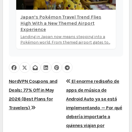
Japan’s Pokémon Travel Trend Flies
High With a New Themed Airport
Experience
Landing in Japan now means stepping into a
Pokémon world. From themed airport gates to...
N
NordVPN Coupons and
El enorme rediseño de
Deals: 77% Off in May
apps de música de
a
2026 (Best Plans for
Android Auto ya se está
v
Travelers)
implementando — Por qué
e
debería importarle a
quienes viajan por
g