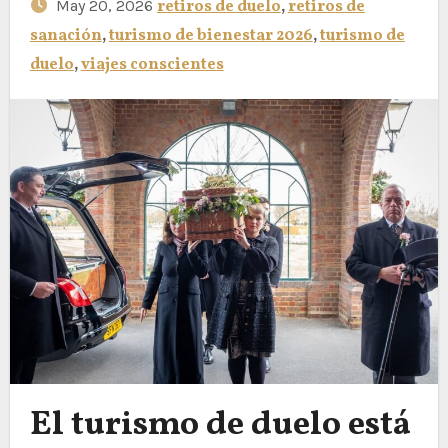
May 20, 2026
retiros de duelo
,
retiros de
sanación
,
turismo de bienestar 2026
,
turismo de
duelo
,
viajes conscientes
El turismo de duelo está