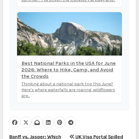
Best National Parks in the USA for June
2026: Where to Hike, Camp, and Avoid
the Crowds
Thinking about a national park trip this June?
Here’s where waterfalls are roaring, wildflowers
are...
N
Banff vs. Jasper: Which
UK Visa Portal Spilled