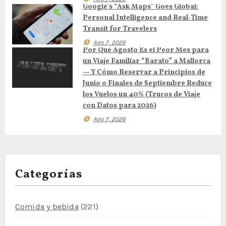
Google’s “Ask Maps” Goes Global:
e
Personal Intelligence and Real‑Time
Transit for Travelers
n
Ago 7, 2026
Por Qué Agosto Es el Peor Mes para
t
un Viaje Familiar “Barato” a Mallorca
— Y Cómo Reservar a Principios de
r
Junio o Finales de Septiembre Reduce
los Vuelos un 40% (Trucos de Viaje
a
con Datos para 2026)
d
Ago 7, 2026
a
s
Categorías
Comida y bebida
(221)