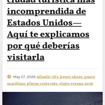
ciudad turística más
incomprendida de
Estados Unidos—
Aquí te explicamos
por qué deberías
visitarla
May 27, 2026
atlantic city
,
jersey shore
,
paseo
marítimo
,
playas costa este
,
viajes verano 2026