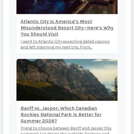
Atlantic City Is America’s Most
Misunderstood Resort City—Here’s Why
You Should Visit
I went to Atlantic City expecting dated casinos
and left planning my next trip. From...
Banff vs. Jasper: Which Canadian
Rockies National Park Is Better for
Summer 2026?
Trying to choose between Banff and Jasper this
summer? I’ve driven the Icefields Parkway and...