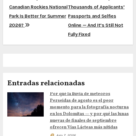
Canadian Rockies National
Thousands of Applicants’
a
Park Is Better for Summer
Passports and Selfies
v
2026?
Online — And It’s Still Not
e
Fully Fixed
g
a
c
Entradas relacionadas
i
Por qué la lluvia de meteoros
ó
Perseidas de agosto es el peor
n
momento para la fotografía nocturna
en los Dolomitas — y por qué las lunas
d
nuevas de finales de septiembre
ofrecen Vías Lácteas más nítidas
e
Ago 7, 2026