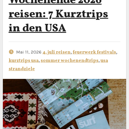
Wochenende 2026
reisen: 7 Kurztrips
in den USA
Mai 11, 2026
4. juli reisen
,
feuerwerk festivals
,
kurztrips usa
,
sommer wochenendtrips
,
usa
strandziele