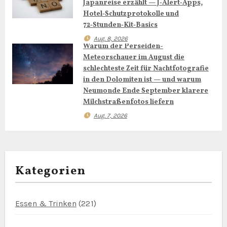
Japanreise erzählt — J‑Alert‑Apps,
Hotel‑Schutzprotokolle und
a
72‑Stunden‑Kit‑Basics
t
Aug. 8, 2026
Warum der Perseiden-
i
Meteorschauer im August die
schlechteste Zeit für Nachtfotografie
o
in den Dolomiten ist — und warum
Neumonde Ende September klarere
n
Milchstraßenfotos liefern
Aug. 7, 2026
Kategorien
Essen & Trinken
(221)