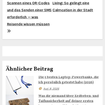
Scannen eines QR-Codes
Living: So gelingt eine
i
und das Senden einer SMS
Calmcation in der Stadt
t
erforderlich — was
Reisende wissen müssen
r
a
g
s
n
Ähnlicher Beitrag
a
Die 5 besten Laptop-Powerbanks, die
ich persönlich getestet habe (2026)
v
Aug. 8, 2026
i
Was dir niemand über Erdbeben‑ und
Taifunsicherheit auf deiner ersten
g