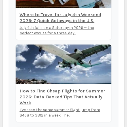
Where to Travel for July 4th Weekend
2026: 7 Quick Getaways in the U.S.
July 4th falls on a Saturday in 2026 — the
perfect excuse for a three-day...
How to Find Cheap Flights for Summer
2026: Data-Backed Tips That Actually
Work
I’ve seen the same summer flight jump from
$468 to $812 in a week. The...