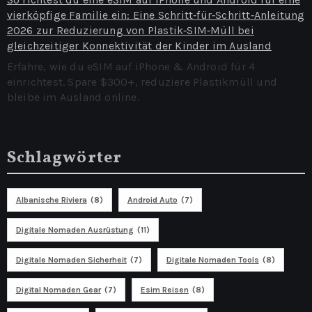
vierköpfige Familie ein: Eine Schritt‑für‑Schritt‑Anleitung
2026 zur Reduzierung von Plastik‑SIM‑Müll bei
gleichzeitiger Konnektivität der Kinder im Ausland
Erfahre, wie du eSIM auf iPhone & Android für 4
einrichtest. Spare $300+, reduziere Plastikmüll und
bleibe im Ausland online.
Schlagwörter
Albanische Riviera
(8)
Android Auto
(7)
Digitale Nomaden Ausrüstung
(11)
Digitale Nomaden Sicherheit
(7)
Digitale Nomaden Tools
(8)
Digital Nomaden Gear
(7)
Esim Reisen
(8)