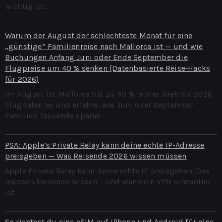
wichtig ist.
Warum der August der schlechteste Monat für eine
„günstige“ Familienreise nach Mallorca ist — und wie
Buchungen Anfang Juni oder Ende September die
Flugpreise um 40 % senken (Datenbasierte Reise‑Hacks
für 2026)
Im August ist Mallorca bis zu 40 % teurer. Sieh dir 2026
Flugdaten an und erfahre, wie Juni oder September
Familien Tausende sparen.
PSA: Apple’s Private Relay kann deine echte IP-Adresse
preisgeben — Was Reisende 2026 wissen müssen
Apple Private Relay kann deine echte IP preisgeben. Das
müssen Reisende wissen – und wann ein VPN sinnvoller
ist.
So richtest du eine eSIM auf iPhone und Android für eine