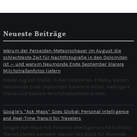
Reise‑Hacks für 2026)
Neueste Beiträge
Warum der Perseiden-Meteorschauer im August die
schlechteste Zeit für Nachtfotografie in den Dolomiten
ist — und warum Neumonde Ende September klarere
Milchstraßenfotos liefern
Meide August-Trubel in den Dolomiten. Erfahre, warum
Neumonde Ende September klarere Himmel, niedrigere
Preise und bessere Milchstraßenfotos bieten.
Google’s “Ask Maps” Goes Global: Personal Intelligence
and Real‑Time Transit for Travelers
Google Ask Maps mit Personal Intelligence und Echtzeit-
Transit startet weltweit. Warum das 2026 für Reisende