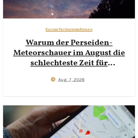
Europe
Technologie
Reisen
Warum der Perseiden-
Meteorschauer im August die
schlechteste Zeit für
Nachtfotografie in den
Aug. 7, 2026
Dolomiten ist — und warum
Neumonde Ende September
klarere Milchstraßenfotos
liefern