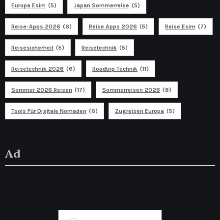
Europa Esim
(5)
Japan Sommerreise
(5)
Reise-Apps 2026
(6)
Reise Apps 2026
(5)
Reise Esim
(7)
Reisesicherheit
(5)
Reisetechnik
(5)
Reisetechnik 2026
(6)
Roadtrip Technik
(11)
Sommer 2026 Reisen
(17)
Sommerreisen 2026
(8)
Tools Für Digitale Nomaden
(6)
Zugreisen Europa
(5)
Ad