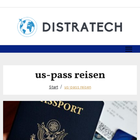
Zum
Inhalt
springen
us-pass reisen
Start
us-pass reisen