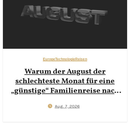
Europe
Technologie
Reisen
Warum der August der
schlechteste Monat für eine
„günstige“ Familienreise nach
Mallorca ist — und wie
Aug. 7, 2026
Buchungen Anfang Juni oder
Ende September die Flugpreise
um 40 % senken (Datenbasierte