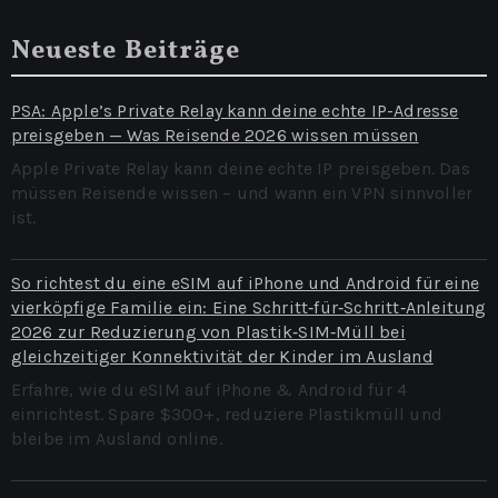
Neueste Beiträge
PSA: Apple’s Private Relay kann deine echte IP-Adresse
preisgeben — Was Reisende 2026 wissen müssen
Apple Private Relay kann deine echte IP preisgeben. Das
müssen Reisende wissen – und wann ein VPN sinnvoller
ist.
So richtest du eine eSIM auf iPhone und Android für eine
vierköpfige Familie ein: Eine Schritt‑für‑Schritt‑Anleitung
2026 zur Reduzierung von Plastik‑SIM‑Müll bei
gleichzeitiger Konnektivität der Kinder im Ausland
Erfahre, wie du eSIM auf iPhone & Android für 4
einrichtest. Spare $300+, reduziere Plastikmüll und
bleibe im Ausland online.