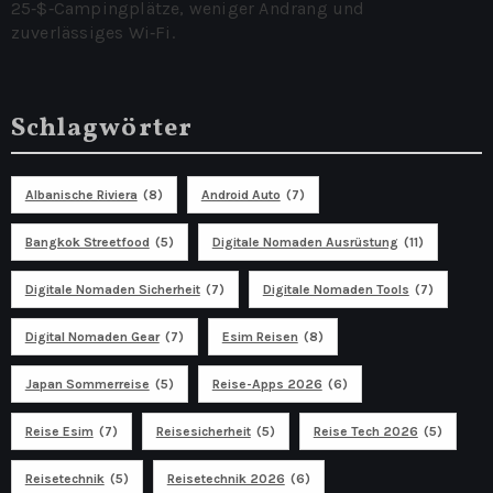
25‑$‑Campingplätze, weniger Andrang und
zuverlässiges Wi‑Fi.
Schlagwörter
Albanische Riviera
(8)
Android Auto
(7)
Bangkok Streetfood
(5)
Digitale Nomaden Ausrüstung
(11)
Digitale Nomaden Sicherheit
(7)
Digitale Nomaden Tools
(7)
Digital Nomaden Gear
(7)
Esim Reisen
(8)
Japan Sommerreise
(5)
Reise-Apps 2026
(6)
Reise Esim
(7)
Reisesicherheit
(5)
Reise Tech 2026
(5)
Reisetechnik
(5)
Reisetechnik 2026
(6)