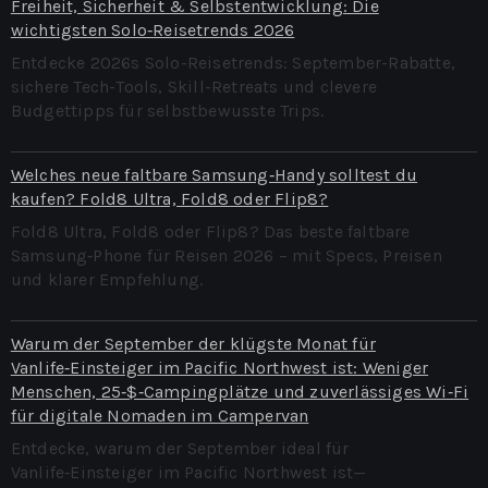
Freiheit, Sicherheit & Selbstentwicklung: Die
wichtigsten Solo‑Reisetrends 2026
Entdecke 2026s Solo-Reisetrends: September-Rabatte,
sichere Tech-Tools, Skill-Retreats und clevere
Budgettipps für selbstbewusste Trips.
Welches neue faltbare Samsung‑Handy solltest du
kaufen? Fold8 Ultra, Fold8 oder Flip8?
Fold8 Ultra, Fold8 oder Flip8? Das beste faltbare
Samsung‑Phone für Reisen 2026 – mit Specs, Preisen
und klarer Empfehlung.
Warum der September der klügste Monat für
Vanlife‑Einsteiger im Pacific Northwest ist: Weniger
Menschen, 25‑$‑Campingplätze und zuverlässiges Wi‑Fi
für digitale Nomaden im Campervan
Entdecke, warum der September ideal für
Vanlife‑Einsteiger im Pacific Northwest ist—