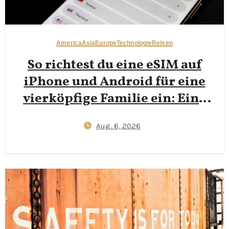
America
Asia
Europe
Technologie
Reisen
So richtest du eine eSIM auf
iPhone und Android für eine
vierköpfige Familie ein: Eine
Schritt‑für‑Schritt‑Anleitung
Aug. 6, 2026
2026 zur Reduzierung von
Plastik‑SIM‑Müll bei
gleichzeitiger Konnektivität
der Kinder im Ausland