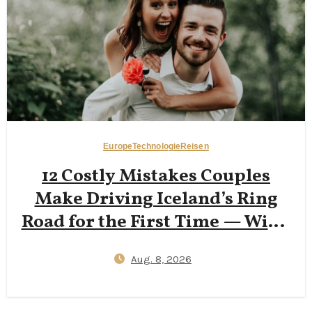
35 °C schlägt
Europe
Technologie
Reisen
12 Costly Mistakes Couples
Make Driving Iceland’s Ring
Road for the First Time — Wind
Insurance Gaps, One‑Lane
Aug. 8, 2026
Bridge Stress, and 2026
Campervan Price Surprises