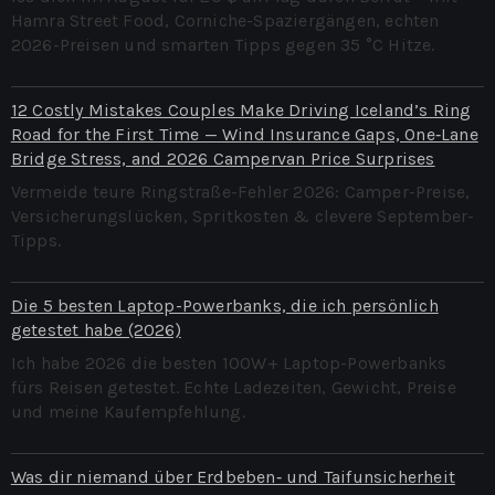
Hamra Street Food, Corniche-Spaziergängen, echten
2026-Preisen und smarten Tipps gegen 35 °C Hitze.
12 Costly Mistakes Couples Make Driving Iceland’s Ring
Road for the First Time — Wind Insurance Gaps, One‑Lane
Bridge Stress, and 2026 Campervan Price Surprises
Vermeide teure Ringstraße-Fehler 2026: Camper-Preise,
Versicherungslücken, Spritkosten & clevere September-
Tipps.
Die 5 besten Laptop-Powerbanks, die ich persönlich
getestet habe (2026)
Ich habe 2026 die besten 100W+ Laptop-Powerbanks
fürs Reisen getestet. Echte Ladezeiten, Gewicht, Preise
und meine Kaufempfehlung.
Was dir niemand über Erdbeben‑ und Taifunsicherheit