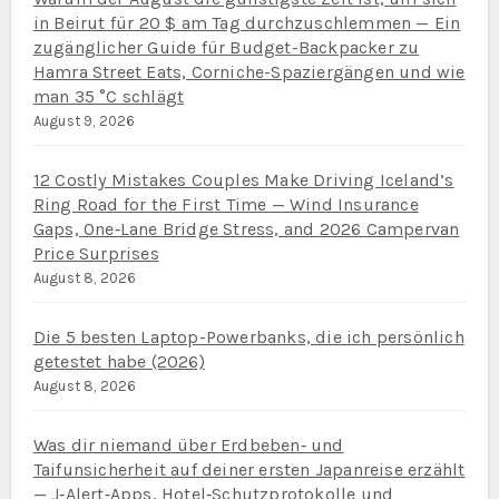
in Beirut für 20 $ am Tag durchzuschlemmen — Ein
zugänglicher Guide für Budget-Backpacker zu
Hamra Street Eats, Corniche-Spaziergängen und wie
man 35 °C schlägt
August 9, 2026
12 Costly Mistakes Couples Make Driving Iceland’s
Ring Road for the First Time — Wind Insurance
Gaps, One‑Lane Bridge Stress, and 2026 Campervan
Price Surprises
August 8, 2026
Die 5 besten Laptop-Powerbanks, die ich persönlich
getestet habe (2026)
August 8, 2026
Was dir niemand über Erdbeben‑ und
Taifunsicherheit auf deiner ersten Japanreise erzählt
— J‑Alert‑Apps, Hotel‑Schutzprotokolle und