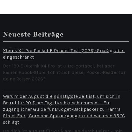
Neueste Beiträge
Xteink X4 Pro Pocket E‑Reader Test (2026): Spaßig, aber
eingeschränkt
Der 189‑$‑Xteink X4 Pro ist ultra‑portabel, hat aber
keinen Ebook‑Store. Lohnt sich dieser Pocket‑Reader für
deine Reisen 2026?
Warum der August die günstigste Zeit ist, um sich in
Beirut für 20 $ am Tag durchzuschlemmen — Ein
zugänglicher Guide für Budget-Backpacker zu Hamra
Street Eats, Corniche-Spaziergängen und wie man 35 °C
schlägt
Iss dich im August für 20 $ am Tag durch Beirut – mit