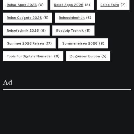
Reise-Apps 2026
(6)
Reise Apps 2026
(5)
Reise Esim
(7)
Reise Gadgets 2026
(5)
Reisesicherheit
(5)
Reisetechnik 2026
(6)
Roadtrip Technik
(11)
Sommer 2026 Reisen
(17)
Sommerreisen 2026
(8)
Tools Für Digitale Nomaden
(6)
Zugreisen Europa
(5)
Ad