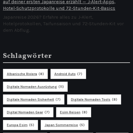
auf deiner ersten Japanreise erzählt — J‑Alert‑Apps,
Hotel‑Schutzprotokolle und 72‑Stunden‑Kit‑Basics
Japanreise 2026? Erfahre alles zu J‑Alert,
Hotelprotokollen, Taifunsaison und 72‑Stunden‑Kit vor
dem Abflug.
Schlagwörter
Albanische Riviera
(8)
Android Auto
(7)
Digitale Nomaden Ausrüstung
(11)
Digitale Nomaden Sicherheit
(7)
Digitale Nomaden Tools
(8)
Digital Nomaden Gear
(7)
Esim Reisen
(8)
Europa Esim
(5)
Japan Sommerreise
(5)