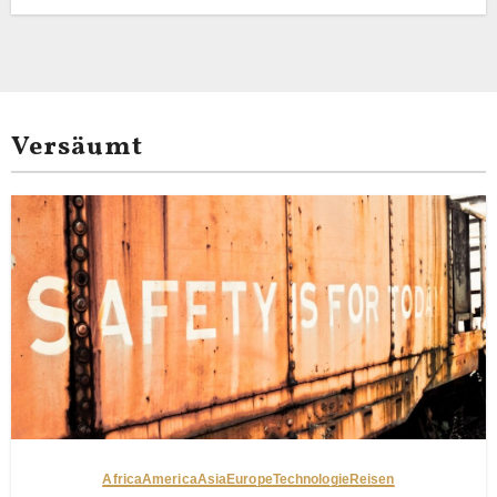
Versäumt
Africa
America
Asia
Europe
Technologie
Reisen