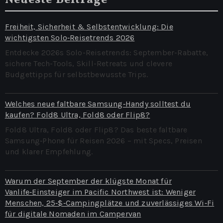
Freiheit, Sicherheit & Selbstentwicklung: Die
wichtigsten Solo‑Reisetrends 2026
Entdecke 2026s Solo-Reisetrends: September-Rabatte,
sichere Tech-Tools, Skill-Retreats und clevere
Budgettipps für selbstbewusste Trips.
Welches neue faltbare Samsung‑Handy solltest du
kaufen? Fold8 Ultra, Fold8 oder Flip8?
Fold8 Ultra, Fold8 oder Flip8? Das beste faltbare
Samsung‑Phone für Reisen 2026 – mit Specs, Preisen
und klarer Empfehlung.
Warum der September der klügste Monat für
Vanlife‑Einsteiger im Pacific Northwest ist: Weniger
Menschen, 25‑$‑Campingplätze und zuverlässiges Wi‑Fi
für digitale Nomaden im Campervan