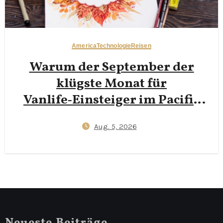
America
Technologie
Reisen
Warum der September der
klügste Monat für
Vanlife‑Einsteiger im Pacific
Northwest ist: Weniger
Aug. 5, 2026
Menschen,
25‑$‑Campingplätze und
zuverlässiges Wi‑Fi für digitale
Nomaden im Campervan
Neueste Beiträge