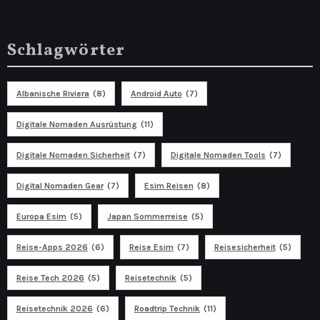
Schlagwörter
Albanische Riviera
(8)
Android Auto
(7)
Digitale Nomaden Ausrüstung
(11)
Digitale Nomaden Sicherheit
(7)
Digitale Nomaden Tools
(7)
Digital Nomaden Gear
(7)
Esim Reisen
(8)
Europa Esim
(5)
Japan Sommerreise
(5)
Reise-Apps 2026
(6)
Reise Esim
(7)
Reisesicherheit
(5)
Reise Tech 2026
(5)
Reisetechnik
(5)
Reisetechnik 2026
(6)
Roadtrip Technik
(11)