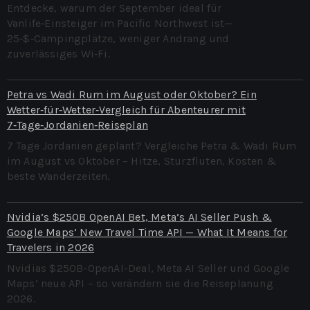
Entdecke, warum der September ideal für
Vanlife‑Einsteiger im Pacific Northwest ist—
25‑$‑Campingplätze, weniger Andrang und
zuverlässiges Wi‑Fi.
Petra vs Wadi Rum im August oder Oktober? Ein
Wetter‑für‑Wetter‑Vergleich für Abenteurer mit
7‑Tage‑Jordanien‑Reiseplan
7 Tage Jordanien geplant? Vergleiche Petra & Wadi Rum
im August vs Oktober – Hitze, Sturzfluten, Kosten &
beste Wanderzeiten.
Nvidia’s $250B OpenAI Bet, Meta’s AI Seller Push &
Google Maps’ New Travel Time API — What It Means for
Travelers in 2026
Nvidias $250B-OpenAI-Deal, Meta AI Seller und Google
Maps’ neue API – so verändern sie die Reiseplanung
2026.