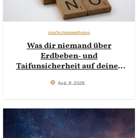
Asia
Technologie
Reisen
Was dir niemand über
Erdbeben‑ und
Taifunsicherheit auf deiner
ersten Japanreise erzählt —
Aug. 8, 2026
J‑Alert‑Apps,
Hotel‑Schutzprotokolle und
72‑Stunden‑Kit‑Basics