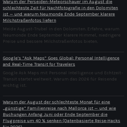
Warum der Perseiden-Meteorschauer im August die
schlechteste Zeit für Nachtfotografie in den Dolomiten
ist — und warum Neumonde Ende September klarere
Milchstraßenfotos liefern
Meide August-Trubel in den Dolomiten. Erfahre, warum
Neumonde Ende September klarere Himmel, niedrigere
Preise und bessere Milchstraßenfotos bieten.
Google’s “Ask Maps” Goes Global: Personal Intelligence
and Real‑Time Transit for Travelers
Google Ask Maps mit Personal Intelligence und Echtzeit-
Transit startet weltweit. Warum das 2026 für Reisende
wichtig ist.
Warum der August der schlechteste Monat für eine
„günstige“ Familienreise nach Mallorca ist — und wie
Buchungen Anfang Juni oder Ende September die
Flugpreise um 40 % senken (Datenbasierte Reise‑Hacks
für 2026)