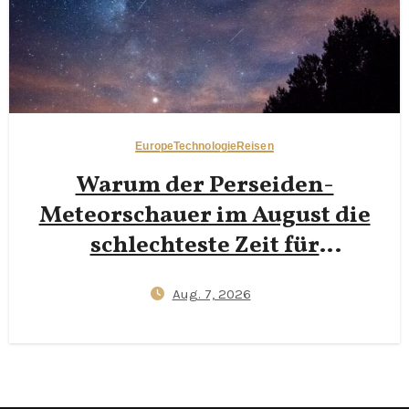
Europe
Technologie
Reisen
Warum der Perseiden-
Meteorschauer im August die
schlechteste Zeit für
Nachtfotografie in den
Aug. 7, 2026
Dolomiten ist — und warum
Neumonde Ende September
klarere Milchstraßenfotos
liefern