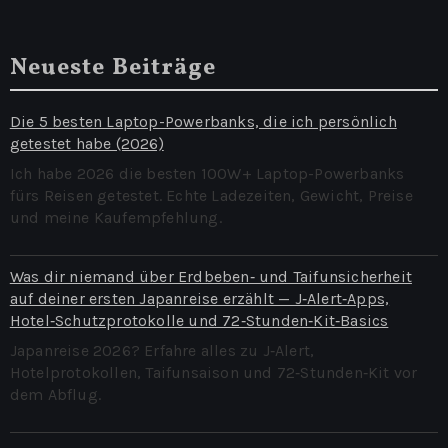
Neueste Beiträge
Die 5 besten Laptop-Powerbanks, die ich persönlich
getestet habe (2026)
Ich habe 2026 die besten 100W+ Laptop-Powerbanks
fürs Reisen getestet. Echte Ladezeiten, Gewicht, Preise
und meine Kaufempfehlung.
Was dir niemand über Erdbeben‑ und Taifunsicherheit
auf deiner ersten Japanreise erzählt — J‑Alert‑Apps,
Hotel‑Schutzprotokolle und 72‑Stunden‑Kit‑Basics
Japanreise 2026? Erfahre alles zu J‑Alert,
Hotelprotokollen, Taifunsaison und 72‑Stunden‑Kit vor
dem Abflug.