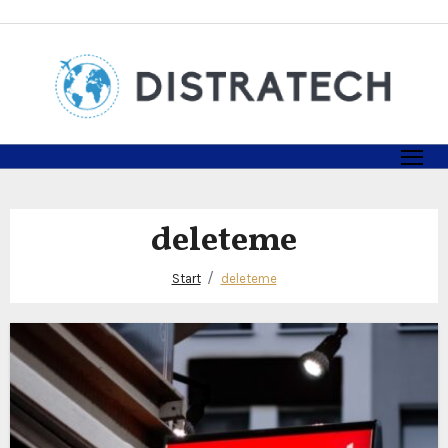
Zum
Inhalt
springen
deleteme
Start
deleteme