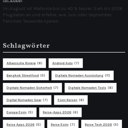
Im August ist Mallorca bis zu 40 % teurer. Sieh dir 2026
Flugdaten an und erfahre, wie Juni oder September
Familien Tausende sparen.
Schlagwörter
Albanische Riviera
(8)
Android Auto
(7)
Bangkok Streetfood
(5)
Digitale Nomaden Ausrüstung
(11)
Digitale Nomaden Sicherheit
(7)
Digitale Nomaden Tools
(8)
Digital Nomaden Gear
(7)
Esim Reisen
(8)
Europa Esim
(5)
Reise-Apps 2026
(6)
Reise Apps 2026
(5)
Reise Esim
(7)
Reise Tech 2026
(5)