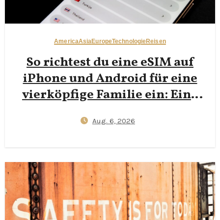
America
Asia
Europe
Technologie
Reisen
So richtest du eine eSIM auf
iPhone und Android für eine
vierköpfige Familie ein: Eine
Schritt‑für‑Schritt‑Anleitung
Aug. 6, 2026
2026 zur Reduzierung von
Plastik‑SIM‑Müll bei
gleichzeitiger Konnektivität
der Kinder im Ausland