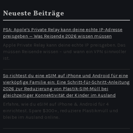
Neueste Beiträge
PSA: Apple’s Private Relay kann deine echte IP-Adresse
preisgeben — Was Reisende 2026 wissen müssen
Apple Private Relay kann deine echte IP preisgeben. Das
müssen Reisende wissen – und wann ein VPN sinnvoller
ist.
So richtest du eine eSIM auf iPhone und Android für eine
vierköpfige Familie ein: Eine Schritt‑für‑Schritt‑Anleitung
2026 zur Reduzierung von Plastik‑SIM‑Müll bei
gleichzeitiger Konnektivität der Kinder im Ausland
Erfahre, wie du eSIM auf iPhone & Android für 4
einrichtest. Spare $300+, reduziere Plastikmüll und
bleibe im Ausland online.