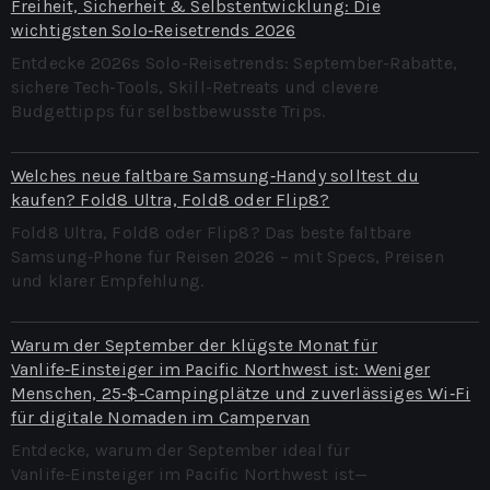
Freiheit, Sicherheit & Selbstentwicklung: Die
wichtigsten Solo‑Reisetrends 2026
Entdecke 2026s Solo-Reisetrends: September-Rabatte,
sichere Tech-Tools, Skill-Retreats und clevere
Budgettipps für selbstbewusste Trips.
Welches neue faltbare Samsung‑Handy solltest du
kaufen? Fold8 Ultra, Fold8 oder Flip8?
Fold8 Ultra, Fold8 oder Flip8? Das beste faltbare
Samsung‑Phone für Reisen 2026 – mit Specs, Preisen
und klarer Empfehlung.
Warum der September der klügste Monat für
Vanlife‑Einsteiger im Pacific Northwest ist: Weniger
Menschen, 25‑$‑Campingplätze und zuverlässiges Wi‑Fi
für digitale Nomaden im Campervan
Entdecke, warum der September ideal für
Vanlife‑Einsteiger im Pacific Northwest ist—