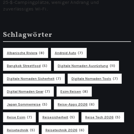
25‑$‑Campingplätze, weniger Andrang und
zuverlässiges Wi‑Fi.
Schlagwörter
Albanische Riviera
(8)
Android Auto
(7)
Bangkok Streetfood
(5)
Digitale Nomaden Ausrüstung
(11)
Digitale Nomaden Sicherheit
(7)
Digitale Nomaden Tools
(7)
Digital Nomaden Gear
(7)
Esim Reisen
(8)
Japan Sommerreise
(5)
Reise-Apps 2026
(6)
Reise Esim
(7)
Reisesicherheit
(5)
Reise Tech 2026
(5)
Reisetechnik
(5)
Reisetechnik 2026
(6)