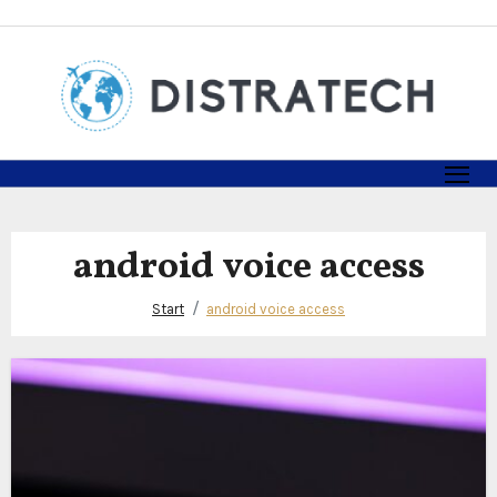
Zum
Inhalt
springen
android voice access
Start
android voice access