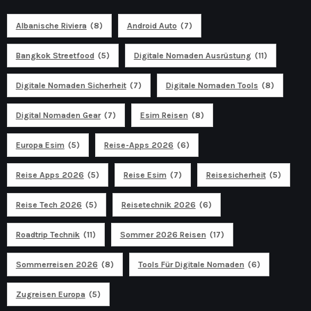
Albanische Riviera
(8)
Android Auto
(7)
Bangkok Streetfood
(5)
Digitale Nomaden Ausrüstung
(11)
Digitale Nomaden Sicherheit
(7)
Digitale Nomaden Tools
(8)
Digital Nomaden Gear
(7)
Esim Reisen
(8)
Europa Esim
(5)
Reise-Apps 2026
(6)
Reise Apps 2026
(5)
Reise Esim
(7)
Reisesicherheit
(5)
Reise Tech 2026
(5)
Reisetechnik 2026
(6)
Roadtrip Technik
(11)
Sommer 2026 Reisen
(17)
Sommerreisen 2026
(8)
Tools Für Digitale Nomaden
(6)
Zugreisen Europa
(5)