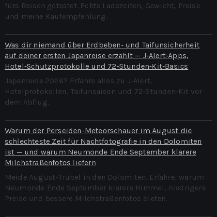
fürs Reisen getestet. Echte Ladezeiten, Gewicht, Preise
und meine Kaufempfehlung.
Was dir niemand über Erdbeben‑ und Taifunsicherheit
auf deiner ersten Japanreise erzählt — J‑Alert‑Apps,
Hotel‑Schutzprotokolle und 72‑Stunden‑Kit‑Basics
Japanreise 2026? Erfahre alles zu J‑Alert,
Hotelprotokollen, Taifunsaison und 72‑Stunden‑Kit vor
dem Abflug.
Warum der Perseiden-Meteorschauer im August die
schlechteste Zeit für Nachtfotografie in den Dolomiten
ist — und warum Neumonde Ende September klarere
Milchstraßenfotos liefern
Meide August-Trubel in den Dolomiten. Erfahre, warum
Neumonde Ende September klarere Himmel, niedrigere
Preise und bessere Milchstraßenfotos bieten.