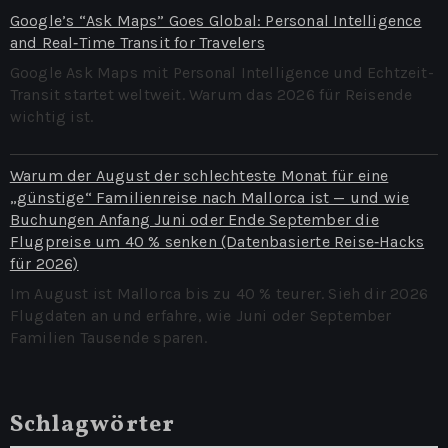
Google’s “Ask Maps” Goes Global: Personal Intelligence
and Real‑Time Transit for Travelers
Google Ask Maps mit Personal Intelligence und Echtzeit-
Transit startet weltweit. Warum das 2026 für Reisende
wichtig ist.
Warum der August der schlechteste Monat für eine
„günstige“ Familienreise nach Mallorca ist — und wie
Buchungen Anfang Juni oder Ende September die
Flugpreise um 40 % senken (Datenbasierte Reise‑Hacks
für 2026)
Im August ist Mallorca bis zu 40 % teurer. Sieh dir 2026
Flugdaten an und erfahre, wie Juni oder September
Familien Tausende sparen.
Schlagwörter