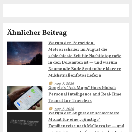
a
g
s
Ähnlicher Beitrag
n
Warum der Perseiden-
a
Meteorschauer im August die
schlechteste Zeit für Nachtfotografie
v
in den Dolomiten ist — und warum
Neumonde Ende September klarere
i
Milchstraßenfotos liefern
g
Aug. 7, 2026
Google’s “Ask Maps” Goes Global:
Personal Intelligence and Real‑Time
a
Transit for Travelers
t
Aug. 7, 2026
Warum der August der schlechteste
i
Monat für eine „günstige“
Familienreise nach Mallorca ist — und