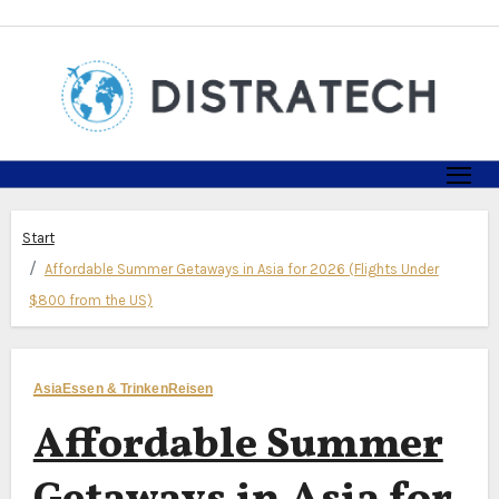
Zum
Inhalt
springen
Start
Affordable Summer Getaways in Asia for 2026 (Flights Under
$800 from the US)
Asia
Essen & Trinken
Reisen
Affordable Summer