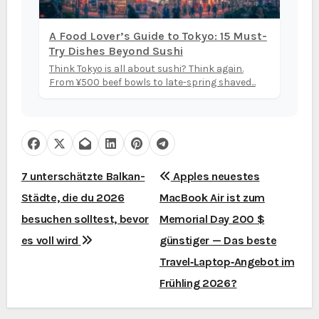
A Food Lover’s Guide to Tokyo: 15 Must-
Try Dishes Beyond Sushi
Think Tokyo is all about sushi? Think again.
From ¥500 beef bowls to late-spring shaved...
B
7 unterschätzte Balkan-
Apples neuestes
Städte, die du 2026
MacBook Air ist zum
e
besuchen solltest, bevor
Memorial Day 200 $
i
es voll wird
günstiger — Das beste
t
Travel‑Laptop‑Angebot im
Frühling 2026?
r