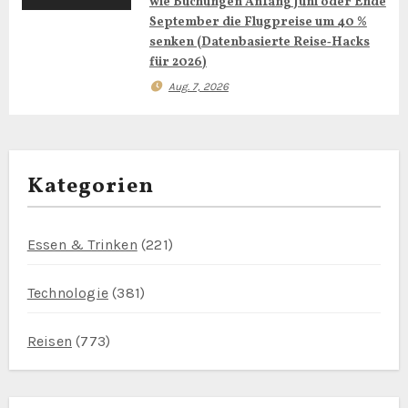
o
wie Buchungen Anfang Juni oder Ende
September die Flugpreise um 40 %
n
senken (Datenbasierte Reise‑Hacks
für 2026)
Aug. 7, 2026
Kategorien
Essen & Trinken
(221)
Technologie
(381)
Reisen
(773)