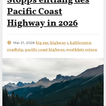
Stopps entlang des
Pacific Coast
Highway in 2026
Mai 21, 2026
big sur
,
highway 1
,
kalifornien
roadtrip
,
pacific coast highway
,
westküste reisen