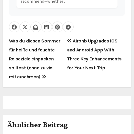
recommend—whether...
B
Was du diesen Sommer
Airbnb Upgrades iOS
für heiße und feuchte
and Android App With
e
Reiseziele einpacken
Three Key Enhancements
i
solltest (ohne zu viel
for Your Next Trip
t
mitzunehmen)
r
a
g
Ähnlicher Beitrag
s