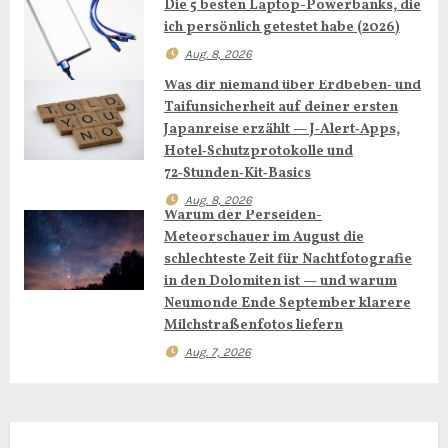
Die 5 besten Laptop-Powerbanks, die
n
ich persönlich getestet habe (2026)
a
Aug. 8, 2026
Was dir niemand über Erdbeben‑ und
v
Taifunsicherheit auf deiner ersten
Japanreise erzählt — J‑Alert‑Apps,
i
Hotel‑Schutzprotokolle und
g
72‑Stunden‑Kit‑Basics
Aug. 8, 2026
a
Warum der Perseiden-
Meteorschauer im August die
t
schlechteste Zeit für Nachtfotografie
in den Dolomiten ist — und warum
i
Neumonde Ende September klarere
Milchstraßenfotos liefern
o
Aug. 7, 2026
n