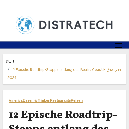
Zum
Inhalt
springen
Start
12 Epische Roadtrip-Stopps entlang des Pacific Coast Highway in
2026
America
Essen & Trinken
Restaurants
Reisen
12 Epische Roadtrip-